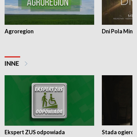
Agroregion
Dni Pola Min
INNE
Ekspert ZUS odpowiada
Stada ogieró