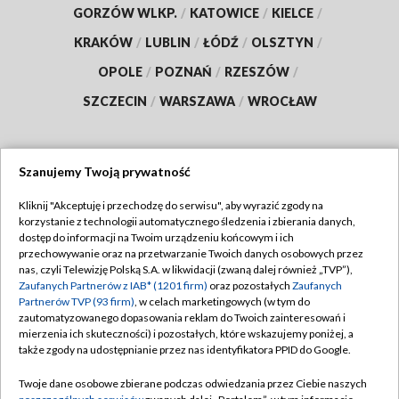
GORZÓW WLKP.
/
KATOWICE
/
KIELCE
/
KRAKÓW
/
LUBLIN
/
ŁÓDŹ
/
OLSZTYN
/
OPOLE
/
POZNAŃ
/
RZESZÓW
/
SZCZECIN
/
WARSZAWA
/
WROCŁAW
Szanujemy Twoją prywatność
Dołącz do nas:
Kliknij "Akceptuję i przechodzę do serwisu", aby wyrazić zgody na
korzystanie z technologii automatycznego śledzenia i zbierania danych,
TVP
dostęp do informacji na Twoim urządzeniu końcowym i ich
Abonament TVP
przechowywanie oraz na przetwarzanie Twoich danych osobowych przez
Regulamin TVP
nas, czyli Telewizję Polską S.A. w likwidacji (zwaną dalej również „TVP”),
Emisja w TVP
Polityka prywatności
Zaufanych Partnerów z IAB* (1201 firm)
oraz pozostałych
Zaufanych
Partnerów TVP (93 firm)
, w celach marketingowych (w tym do
Centrum informacji TVP
Moje zgody
zautomatyzowanego dopasowania reklam do Twoich zainteresowań i
mierzenia ich skuteczności) i pozostałych, które wskazujemy poniżej, a
Naziemna Telewizja Cyfrowa
Pomoc
także zgody na udostępnianie przez nas identyfikatora PPID do Google.
Sklep TVP
Biuro reklamy
Twoje dane osobowe zbierane podczas odwiedzania przez Ciebie naszych
Rada Programowa