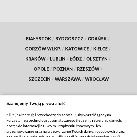
BIAŁYSTOK
/
BYDGOSZCZ
/
GDAŃSK
/
GORZÓW WLKP.
/
KATOWICE
/
KIELCE
/
KRAKÓW
/
LUBLIN
/
ŁÓDŹ
/
OLSZTYN
/
OPOLE
/
POZNAŃ
/
RZESZÓW
/
SZCZECIN
/
WARSZAWA
/
WROCŁAW
Szanujemy Twoją prywatność
Dołącz do nas:
Kliknij "Akceptuję i przechodzę do serwisu", aby wyrazić zgody na
korzystanie z technologii automatycznego śledzenia i zbierania danych,
TVP
dostęp do informacji na Twoim urządzeniu końcowym i ich
Abonament TVP
przechowywanie oraz na przetwarzanie Twoich danych osobowych przez
Regulamin TVP
nas, czyli Telewizję Polską S.A. w likwidacji (zwaną dalej również „TVP”),