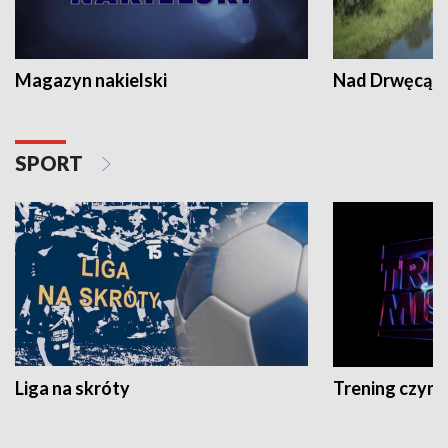
Magazyn nakielski
Nad Drwęcą
SPORT
Liga na skróty
Trening czyni 