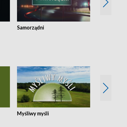
Samorządni
Wspólna sp
Myśliwy myśli
Spotkania z 