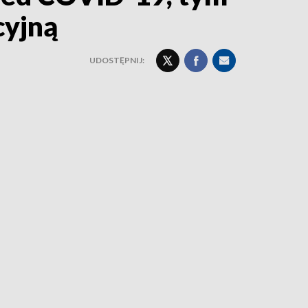
cyjną
UDOSTĘPNIJ: