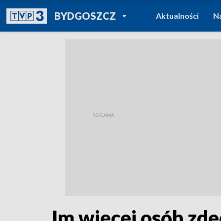
POWRÓT DO
BYDGOSZCZ
Aktualności
N
TVP REGIONY
Im więcej osób zde