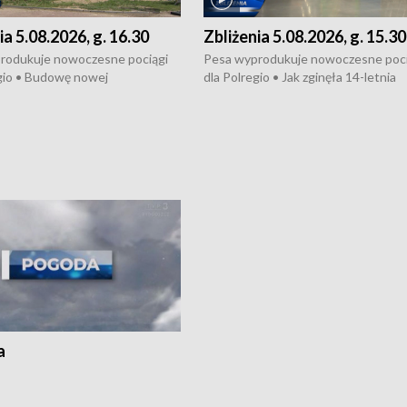
ia 5.08.2026, g. 16.30
Zbliżenia 5.08.2026, g. 15.30
rodukuje nowoczesne pociągi
Pesa wyprodukuje nowoczesne poci
gio • Budowę nowej
dla Polregio • Jak zginęła 14-letnia
ktury gazowej między
dziewczyna z Torunia • Nowelizacja
m a Gustorzynem. •
ustawy o pomocy społecznej już
rsje wokół Wojewódzkiego
obowiązuje • W lasach pojawiły się ku
Specjalistycznego we
borowiki • Urodzaj kukurydzy w regi
 • Jaka była przyczyna śmierci
i z Torunia • Nowelizacja ustawy
społecznej już obowiązuje
a