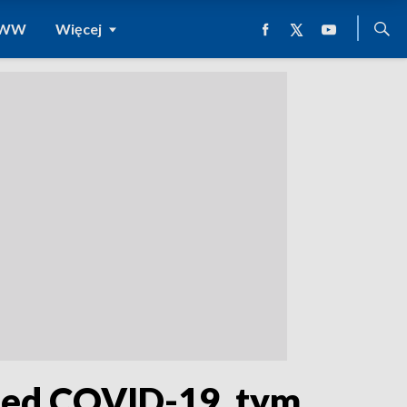
 WWW
Więcej
rzed COVID-19, tym