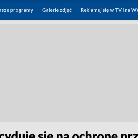
asze programy
Galerie zdjęć
Reklamuj się w TV i na
cyduje się na ochronę p