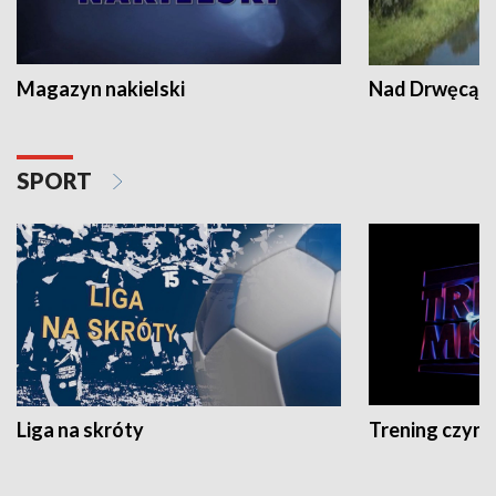
Magazyn nakielski
Nad Drwęcą
SPORT
Liga na skróty
Trening czyni 