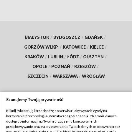
BIAŁYSTOK
/
BYDGOSZCZ
/
GDAŃSK
/
GORZÓW WLKP.
/
KATOWICE
/
KIELCE
/
KRAKÓW
/
LUBLIN
/
ŁÓDŹ
/
OLSZTYN
/
OPOLE
/
POZNAŃ
/
RZESZÓW
/
SZCZECIN
/
WARSZAWA
/
WROCŁAW
Szanujemy Twoją prywatność
Dołącz do nas:
Kliknij "Akceptuję i przechodzę do serwisu", aby wyrazić zgody na
korzystanie z technologii automatycznego śledzenia i zbierania danych,
TVP
dostęp do informacji na Twoim urządzeniu końcowym i ich
Abonament TVP
przechowywanie oraz na przetwarzanie Twoich danych osobowych przez
Regulamin TVP
nas, czyli Telewizję Polską S.A. w likwidacji (zwaną dalej również „TVP”),