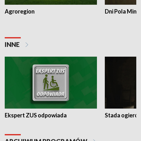
Agroregion
Dni Pola Min
INNE
Ekspert ZUS odpowiada
Stada ogieró