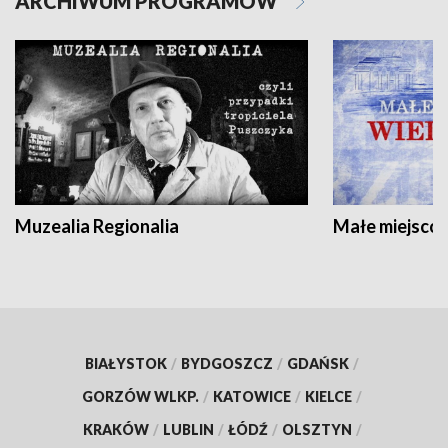
ARCHIWUM PROGRAMÓW
Muzealia Regionalia
Małe miejscow
BIAŁYSTOK
/
BYDGOSZCZ
/
GDAŃSK
/
GORZÓW WLKP.
/
KATOWICE
/
KIELCE
/
KRAKÓW
/
LUBLIN
/
ŁÓDŹ
/
OLSZTYN
/