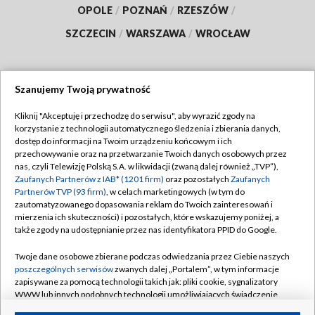
OPOLE
/
POZNAŃ
/
RZESZÓW
/
SZCZECIN
/
WARSZAWA
/
WROCŁAW
Szanujemy Twoją prywatność
Dołącz do nas:
Kliknij "Akceptuję i przechodzę do serwisu", aby wyrazić zgody na
korzystanie z technologii automatycznego śledzenia i zbierania danych,
TVP
dostęp do informacji na Twoim urządzeniu końcowym i ich
Abonament TVP
przechowywanie oraz na przetwarzanie Twoich danych osobowych przez
Regulamin TVP
nas, czyli Telewizję Polską S.A. w likwidacji (zwaną dalej również „TVP”),
Emisja w TVP
Polityka prywatności
Zaufanych Partnerów z IAB* (1201 firm)
oraz pozostałych
Zaufanych
Partnerów TVP (93 firm)
, w celach marketingowych (w tym do
Centrum informacji TVP
Moje zgody
zautomatyzowanego dopasowania reklam do Twoich zainteresowań i
mierzenia ich skuteczności) i pozostałych, które wskazujemy poniżej, a
Naziemna Telewizja Cyfrowa
Pomoc
także zgody na udostępnianie przez nas identyfikatora PPID do Google.
Sklep TVP
Biuro reklamy
Twoje dane osobowe zbierane podczas odwiedzania przez Ciebie naszych
Rada Programowa
Kontakt
poszczególnych serwisów
zwanych dalej „Portalem”, w tym informacje
zapisywane za pomocą technologii takich jak: pliki cookie, sygnalizatory
System NOS
WWW lub innych podobnych technologii umożliwiających świadczenie
dopasowanych i bezpiecznych usług, personalizację treści oraz reklam,
Informacje o nadawcy
Kanały