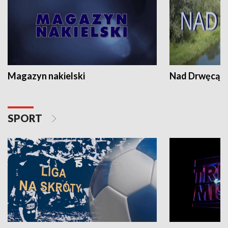
Magazyn nakielski
Nad Drwęcą
SPORT