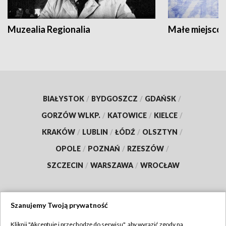
Muzealia Regionalia
Małe miejscow
BIAŁYSTOK
/
BYDGOSZCZ
/
GDAŃSK
/
GORZÓW WLKP.
/
KATOWICE
/
KIELCE
/
KRAKÓW
/
LUBLIN
/
ŁÓDŹ
/
OLSZTYN
/
OPOLE
/
POZNAŃ
/
RZESZÓW
/
SZCZECIN
/
WARSZAWA
/
WROCŁAW
Szanujemy Twoją prywatność
Dołącz do nas:
Kliknij "Akceptuję i przechodzę do serwisu", aby wyrazić zgody na