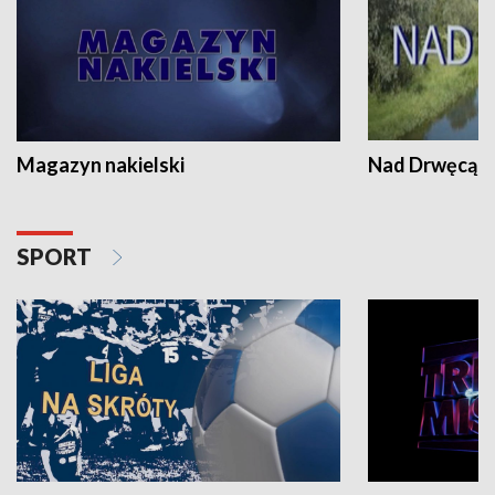
Magazyn nakielski
Nad Drwęcą
SPORT