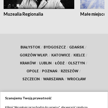
Muzealia Regionalia
Małe miejscow
BIAŁYSTOK
/
BYDGOSZCZ
/
GDAŃSK
/
GORZÓW WLKP.
/
KATOWICE
/
KIELCE
/
KRAKÓW
/
LUBLIN
/
ŁÓDŹ
/
OLSZTYN
/
OPOLE
/
POZNAŃ
/
RZESZÓW
/
SZCZECIN
/
WARSZAWA
/
WROCŁAW
Szanujemy Twoją prywatność
Dołącz do nas:
Kliknij "Akceptuję i przechodzę do serwisu", aby wyrazić zgody na