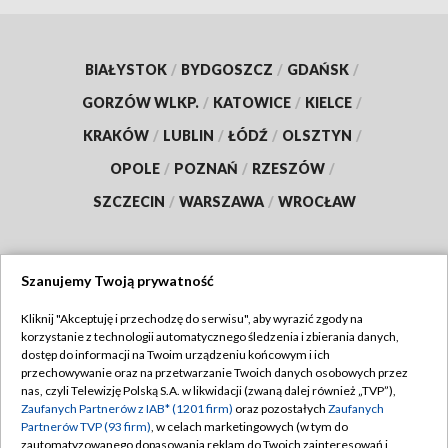
BIAŁYSTOK
/
BYDGOSZCZ
/
GDAŃSK
/
GORZÓW WLKP.
/
KATOWICE
/
KIELCE
/
KRAKÓW
/
LUBLIN
/
ŁÓDŹ
/
OLSZTYN
/
OPOLE
/
POZNAŃ
/
RZESZÓW
/
SZCZECIN
/
WARSZAWA
/
WROCŁAW
Szanujemy Twoją prywatność
Dołącz do nas:
Kliknij "Akceptuję i przechodzę do serwisu", aby wyrazić zgody na
korzystanie z technologii automatycznego śledzenia i zbierania danych,
TVP
dostęp do informacji na Twoim urządzeniu końcowym i ich
Abonament TVP
przechowywanie oraz na przetwarzanie Twoich danych osobowych przez
Regulamin TVP
nas, czyli Telewizję Polską S.A. w likwidacji (zwaną dalej również „TVP”),
Emisja w TVP
Polityka prywatności
Zaufanych Partnerów z IAB* (1201 firm)
oraz pozostałych
Zaufanych
Partnerów TVP (93 firm)
, w celach marketingowych (w tym do
Centrum informacji TVP
Moje zgody
zautomatyzowanego dopasowania reklam do Twoich zainteresowań i