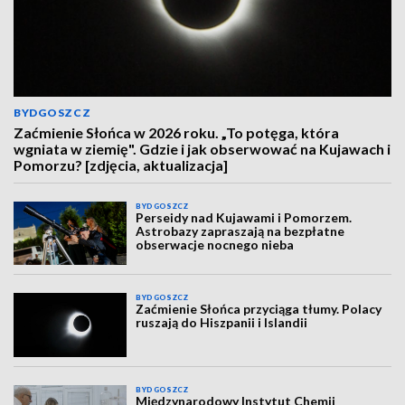
BYDGOSZCZ
Zaćmienie Słońca w 2026 roku. „To potęga, która
wgniata w ziemię". Gdzie i jak obserwować na Kujawach i
Pomorzu? [zdjęcia, aktualizacja]
BYDGOSZCZ
Perseidy nad Kujawami i Pomorzem.
Astrobazy zapraszają na bezpłatne
obserwacje nocnego nieba
BYDGOSZCZ
Zaćmienie Słońca przyciąga tłumy. Polacy
ruszają do Hiszpanii i Islandii
BYDGOSZCZ
Międzynarodowy Instytut Chemii