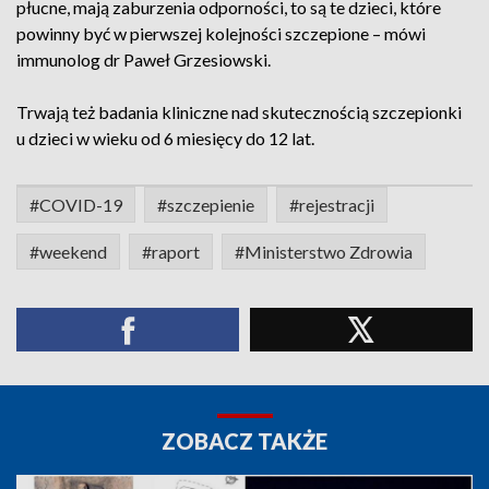
płucne, mają zaburzenia odporności, to są te dzieci, które
powinny być w pierwszej kolejności szczepione – mówi
immunolog dr Paweł Grzesiowski.
Trwają też badania kliniczne nad skutecznością szczepionki
u dzieci w wieku od 6 miesięcy do 12 lat.
#COVID-19
#szczepienie
#rejestracji
#weekend
#raport
#Ministerstwo Zdrowia
ZOBACZ TAKŻE