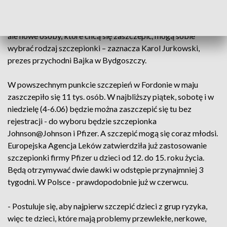
- Można sobie wybrać szczepionkę. Oczywiście jeśli jest to
druga dawka, to nie wybieramy, bo musimy to kontynuować,
ale nowe osoby, które chcą się zaszczepić, mogą sobie
wybrać rodzaj szczepionki – zaznacza Karol Jurkowski,
prezes przychodni Bajka w Bydgoszczy.
W powszechnym punkcie szczepień w Fordonie w maju
zaszczepiło się 11 tys. osób. W najbliższy piątek, sobotę i w
niedzielę (4-6.06) będzie można zaszczepić się tu bez
rejestracji - do wyboru będzie szczepionka
Johnson@Johnson i Pfizer. A szczepić mogą się coraz młodsi.
Europejska Agencja Leków zatwierdziła już zastosowanie
szczepionki firmy Pfizer u dzieci od 12. do 15. roku życia.
Będą otrzymywać dwie dawki w odstępie przynajmniej 3
tygodni. W Polsce - prawdopodobnie już w czerwcu.
- Postuluje się, aby najpierw szczepić dzieci z grup ryzyka,
więc te dzieci, które mają problemy przewlekłe, nerkowe,