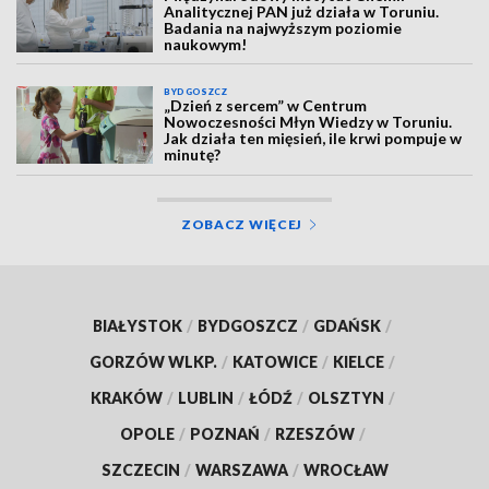
Analitycznej PAN już działa w Toruniu.
Badania na najwyższym poziomie
naukowym!
BYDGOSZCZ
„Dzień z sercem” w Centrum
Nowoczesności Młyn Wiedzy w Toruniu.
Jak działa ten mięsień, ile krwi pompuje w
minutę?
ZOBACZ WIĘCEJ
BIAŁYSTOK
/
BYDGOSZCZ
/
GDAŃSK
/
GORZÓW WLKP.
/
KATOWICE
/
KIELCE
/
KRAKÓW
/
LUBLIN
/
ŁÓDŹ
/
OLSZTYN
/
OPOLE
/
POZNAŃ
/
RZESZÓW
/
SZCZECIN
/
WARSZAWA
/
WROCŁAW