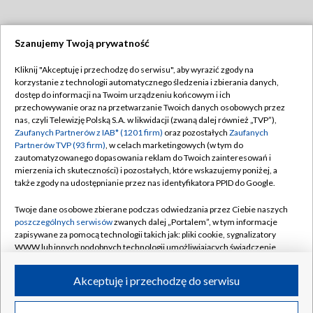
Szanujemy Twoją prywatność
Dołącz do nas:
Kliknij "Akceptuję i przechodzę do serwisu", aby wyrazić zgody na
korzystanie z technologii automatycznego śledzenia i zbierania danych,
TVP
dostęp do informacji na Twoim urządzeniu końcowym i ich
Abonament TVP
przechowywanie oraz na przetwarzanie Twoich danych osobowych przez
Regulamin TVP
nas, czyli Telewizję Polską S.A. w likwidacji (zwaną dalej również „TVP”),
Emisja w TVP
Polityka prywatności
Zaufanych Partnerów z IAB* (1201 firm)
oraz pozostałych
Zaufanych
Partnerów TVP (93 firm)
, w celach marketingowych (w tym do
Centrum informacji TVP
Moje zgody
zautomatyzowanego dopasowania reklam do Twoich zainteresowań i
mierzenia ich skuteczności) i pozostałych, które wskazujemy poniżej, a
Naziemna Telewizja Cyfrowa
Pomoc
także zgody na udostępnianie przez nas identyfikatora PPID do Google.
Sklep TVP
Biuro reklamy
Twoje dane osobowe zbierane podczas odwiedzania przez Ciebie naszych
Rada Programowa
Kontakt
poszczególnych serwisów
zwanych dalej „Portalem”, w tym informacje
zapisywane za pomocą technologii takich jak: pliki cookie, sygnalizatory
System NOS
WWW lub innych podobnych technologii umożliwiających świadczenie
dopasowanych i bezpiecznych usług, personalizację treści oraz reklam,
Informacje o nadawcy
Kanały
udostępnianie funkcji mediów społecznościowych oraz analizowanie
Akceptuję i przechodzę do serwisu
ruchu w Internecie.
Program dla prasy
©2026 Telewizja Polska S.A. w likwidacji
Biuro Reklamy
Twoje dane osobowe zbierane podczas odwiedzania przez Ciebie