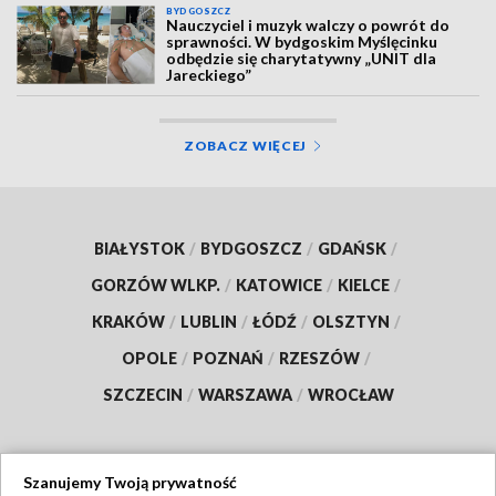
BYDGOSZCZ
Nauczyciel i muzyk walczy o powrót do
sprawności. W bydgoskim Myślęcinku
odbędzie się charytatywny „UNIT dla
Jareckiego”
ZOBACZ WIĘCEJ
BIAŁYSTOK
/
BYDGOSZCZ
/
GDAŃSK
/
GORZÓW WLKP.
/
KATOWICE
/
KIELCE
/
KRAKÓW
/
LUBLIN
/
ŁÓDŹ
/
OLSZTYN
/
OPOLE
/
POZNAŃ
/
RZESZÓW
/
SZCZECIN
/
WARSZAWA
/
WROCŁAW
Szanujemy Twoją prywatność