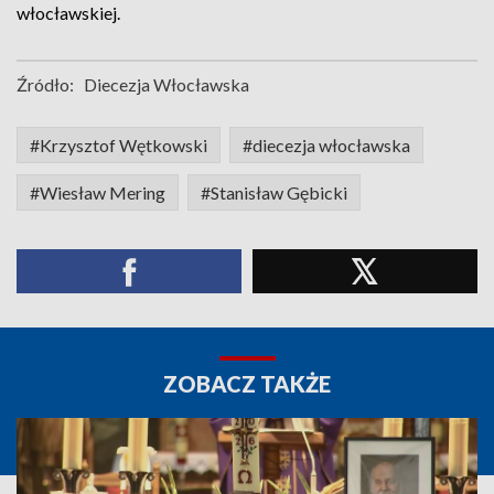
włocławskiej.
Źródło:
Diecezja Włocławska
#Krzysztof Wętkowski
#diecezja włocławska
#Wiesław Mering
#Stanisław Gębicki
ZOBACZ TAKŻE