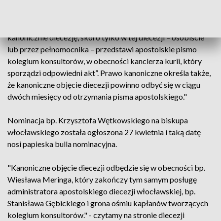
Jak informuje diecezja włocławska "Zgodnie z kanonem 382
§3 Kodeksu Prawa Kanonicznego „biskup obejmuje
kanonicznie diecezję, skoro tylko w tej diecezji – osobiście
lub przez pełnomocnika – przedstawi apostolskie pismo
kolegium konsultorów, w obecności kanclerza kurii, który
sporządzi odpowiedni akt”. Prawo kanoniczne określa także,
że kanoniczne objęcie diecezji powinno odbyć się w ciągu
dwóch miesięcy od otrzymania pisma apostolskiego."
Nominacja bp. Krzysztofa Wętkowskiego na biskupa
włocławskiego została ogłoszona 27 kwietnia i taką datę
nosi papieska bulla nominacyjna.
"Kanoniczne objęcie diecezji odbędzie się w obecności bp.
Wiesława Meringa, który zakończy tym samym posługę
administratora apostolskiego diecezji włocławskiej, bp.
Stanisława Gębickiego i grona ośmiu kapłanów tworzących
kolegium konsultorów." - czytamy na stronie diecezji