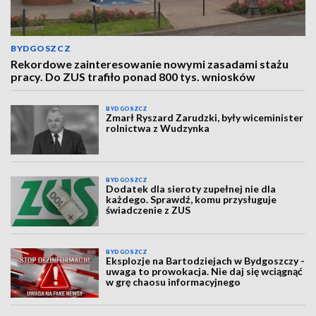
BYDGOSZCZ
Rekordowe zainteresowanie nowymi zasadami stażu
pracy. Do ZUS trafiło ponad 800 tys. wniosków
BYDGOSZCZ
Zmarł Ryszard Zarudzki, były wiceminister
rolnictwa z Wudzynka
BYDGOSZCZ
Dodatek dla sieroty zupełnej nie dla
każdego. Sprawdź, komu przysługuje
świadczenie z ZUS
BYDGOSZCZ
Eksplozje na Bartodziejach w Bydgoszczy -
uwaga to prowokacja. Nie daj się wciągnąć
w grę chaosu informacyjnego