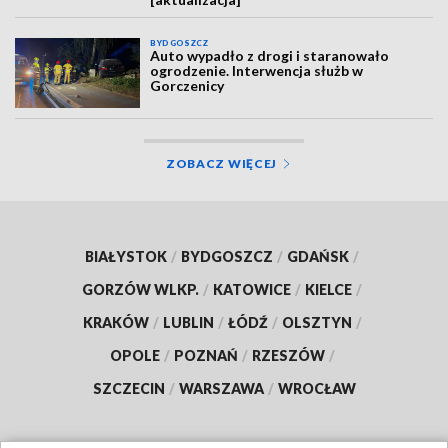
BYDGOSZCZ
Auto wypadło z drogi i staranowało
ogrodzenie. Interwencja służb w
Gorczenicy
ZOBACZ WIĘCEJ
BIAŁYSTOK
/
BYDGOSZCZ
/
GDAŃSK
/
GORZÓW WLKP.
/
KATOWICE
/
KIELCE
/
KRAKÓW
/
LUBLIN
/
ŁÓDŹ
/
OLSZTYN
/
OPOLE
/
POZNAŃ
/
RZESZÓW
/
SZCZECIN
/
WARSZAWA
/
WROCŁAW