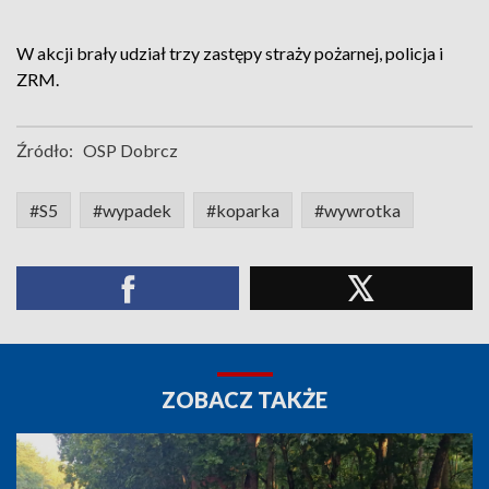
W akcji brały udział trzy zastępy straży pożarnej, policja i
ZRM.
Źródło:
OSP Dobrcz
#S5
#wypadek
#koparka
#wywrotka
ZOBACZ TAKŻE