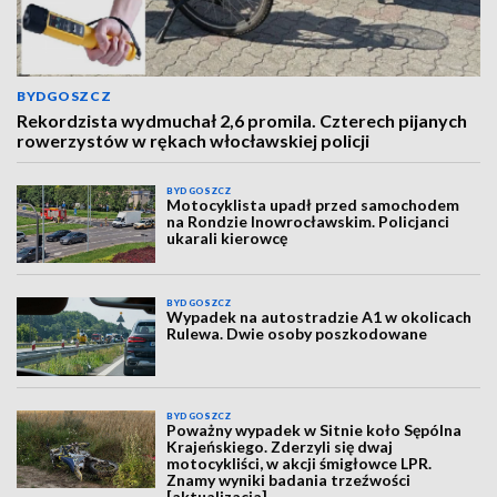
BYDGOSZCZ
Rekordzista wydmuchał 2,6 promila. Czterech pijanych
rowerzystów w rękach włocławskiej policji
BYDGOSZCZ
Motocyklista upadł przed samochodem
na Rondzie Inowrocławskim. Policjanci
ukarali kierowcę
BYDGOSZCZ
Wypadek na autostradzie A1 w okolicach
Rulewa. Dwie osoby poszkodowane
BYDGOSZCZ
Poważny wypadek w Sitnie koło Sępólna
Krajeńskiego. Zderzyli się dwaj
motocykliści, w akcji śmigłowce LPR.
Znamy wyniki badania trzeźwości
[aktualizacja]