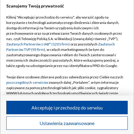
Szanujemy Twoją prywatność
Dołącz do nas:
Kliknij "Akceptuję i przechodzę do serwisu", aby wyrazić zgody na
korzystanie z technologii automatycznego śledzenia i zbierania danych,
TVP
dostęp do informacji na Twoim urządzeniu końcowym i ich
Abonament TVP
przechowywanie oraz na przetwarzanie Twoich danych osobowych przez
Regulamin TVP
nas, czyli Telewizję Polską S.A. w likwidacji (zwaną dalej również „TVP”),
Emisja w TVP
Zaufanych Partnerów z IAB* (1201 firm)
oraz pozostałych
Zaufanych
Polityka prywatności
Partnerów TVP (93 firm)
, w celach marketingowych (w tym do
Centrum informacji TVP
Moje zgody
zautomatyzowanego dopasowania reklam do Twoich zainteresowań i
mierzenia ich skuteczności) i pozostałych, które wskazujemy poniżej, a
Naziemna Telewizja Cyfrowa
Pomoc
także zgody na udostępnianie przez nas identyfikatora PPID do Google.
Sklep TVP
Biuro reklamy
Twoje dane osobowe zbierane podczas odwiedzania przez Ciebie naszych
Rada Programowa
poszczególnych serwisów
zwanych dalej „Portalem”, w tym informacje
Kontakt
zapisywane za pomocą technologii takich jak: pliki cookie, sygnalizatory
System NOS
WWW lub innych podobnych technologii umożliwiających świadczenie
dopasowanych i bezpiecznych usług, personalizację treści oraz reklam,
Informacje o nadawcy
Kanały
udostępnianie funkcji mediów społecznościowych oraz analizowanie
Akceptuję i przechodzę do serwisu
ruchu w Internecie.
Program dla prasy
©2026 Telewizja Polska S.A. w likwidacji
Biuro Reklamy
Twoje dane osobowe zbierane podczas odwiedzania przez Ciebie
Ustawienia zaawansowane
poszczególnych serwisów
na Portalu, takie jak adresy IP, identyfikatory
Ogłoszenie przetargowe
Twoich urządzeń końcowych i identyfikatory plików cookie, informacje o