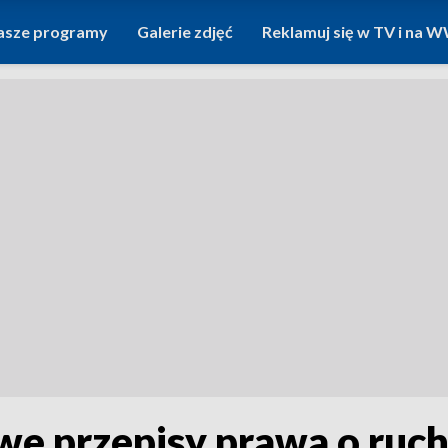
asze programy
Galerie zdjęć
Reklamuj się w TV i na
we przepisy prawa o ru