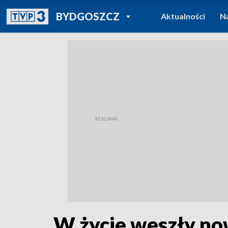
POWRÓT DO
BYDGOSZCZ
Aktualności
N
TVP REGIONY
W życie weszły no