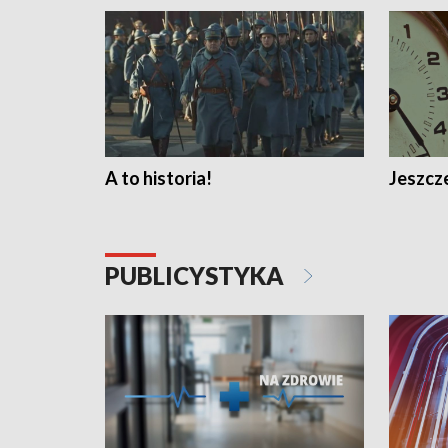
A to historia!
Jeszcze
PUBLICYSTYKA