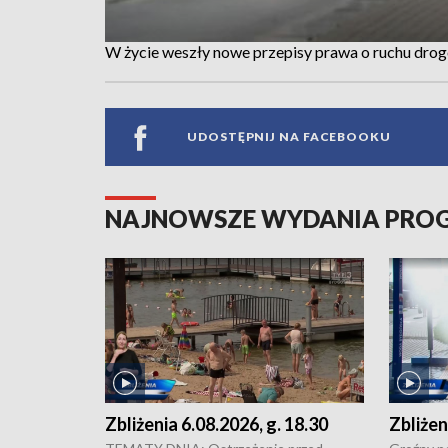
W życie weszły nowe przepisy prawa o ruchu dr
UDOSTĘPNIJ NA FACEBOOKU
NAJNOWSZE WYDANIA PR
Zbliżenia 6.08.2026, g. 18.30
Zbliżen