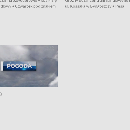
żar na Szwederowie – spalił się
Groźny pożar centrum handlowego 
ndlowy • Czwartek pod znakiem
ul. Kossaka w Bydgoszczy • Pesa
burz • Dobre prognozy dla
wyprodukuje nowoczesne,
 – rolnicy mogą liczyć na
energooszczędne pociągi dla Polregi
lony • Akcja porodowa na trasie
Zmiany w przepisach o pomocy
uń – pomógł policyjny patrol •
społecznej • Przed nami 10. jubileu
my na kolejną odsłonę programu
Festiwal Wisły
ato”
a