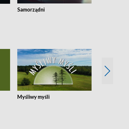
Samorządni
Wspólna sp
Myśliwy myśli
Spotkania z 