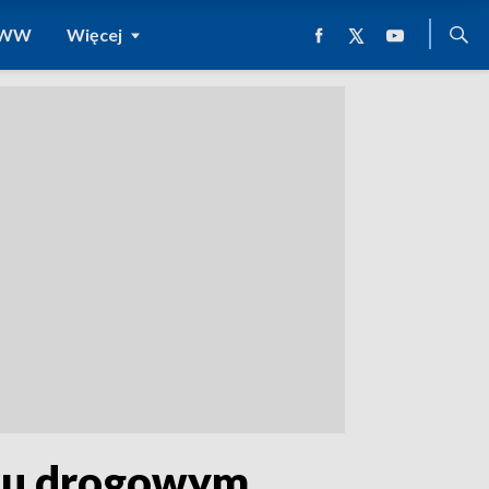
 WWW
Więcej
chu drogowym