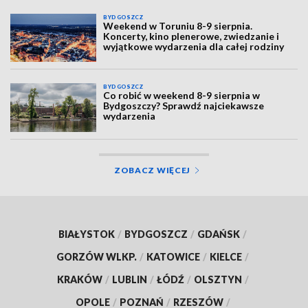
BYDGOSZCZ
Weekend w Toruniu 8-9 sierpnia.
Koncerty, kino plenerowe, zwiedzanie i
wyjątkowe wydarzenia dla całej rodziny
BYDGOSZCZ
Co robić w weekend 8-9 sierpnia w
Bydgoszczy? Sprawdź najciekawsze
wydarzenia
ZOBACZ WIĘCEJ
BIAŁYSTOK
/
BYDGOSZCZ
/
GDAŃSK
/
GORZÓW WLKP.
/
KATOWICE
/
KIELCE
/
KRAKÓW
/
LUBLIN
/
ŁÓDŹ
/
OLSZTYN
/
OPOLE
/
POZNAŃ
/
RZESZÓW
/