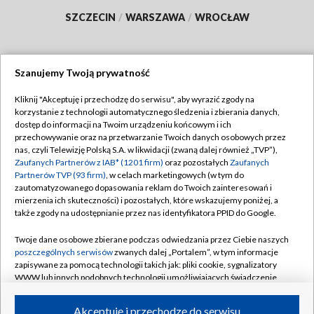
SZCZECIN
/
WARSZAWA
/
WROCŁAW
Szanujemy Twoją prywatność
Dołącz do nas:
Kliknij "Akceptuję i przechodzę do serwisu", aby wyrazić zgody na
korzystanie z technologii automatycznego śledzenia i zbierania danych,
TVP
dostęp do informacji na Twoim urządzeniu końcowym i ich
Abonament TVP
przechowywanie oraz na przetwarzanie Twoich danych osobowych przez
Regulamin TVP
nas, czyli Telewizję Polską S.A. w likwidacji (zwaną dalej również „TVP”),
Emisja w TVP
Polityka prywatności
Zaufanych Partnerów z IAB* (1201 firm)
oraz pozostałych
Zaufanych
Partnerów TVP (93 firm)
, w celach marketingowych (w tym do
Centrum informacji TVP
Moje zgody
zautomatyzowanego dopasowania reklam do Twoich zainteresowań i
mierzenia ich skuteczności) i pozostałych, które wskazujemy poniżej, a
Naziemna Telewizja Cyfrowa
Pomoc
także zgody na udostępnianie przez nas identyfikatora PPID do Google.
Sklep TVP
Biuro reklamy
Twoje dane osobowe zbierane podczas odwiedzania przez Ciebie naszych
Rada Programowa
Kontakt
poszczególnych serwisów
zwanych dalej „Portalem”, w tym informacje
zapisywane za pomocą technologii takich jak: pliki cookie, sygnalizatory
System NOS
WWW lub innych podobnych technologii umożliwiających świadczenie
dopasowanych i bezpiecznych usług, personalizację treści oraz reklam,
Informacje o nadawcy
Kanały
udostępnianie funkcji mediów społecznościowych oraz analizowanie
Akceptuję i przechodzę do serwisu