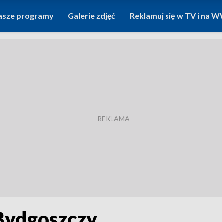
asze programy
Galerie zdjęć
Reklamuj się w TV i na
Bydgoszczy