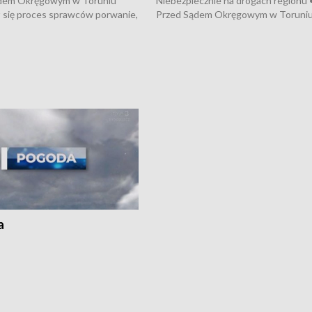
dem Okręgowym w Toruniu
Niebezpiecznie na drogach regionu 
 się proces sprawców porwanie,
Przed Sądem Okręgowym w Toruni
 tortur pod Grudziądzem • 3 mln
rozpoczął się proces sprawców por
 mogą wynosić straty po pożarze
pobicie i tortur pod Grudziądzem • 
Kossaka w Bydgoszczy •
o oszczędzanie wody • Ważne dla
cznie na drogach regionu •
rolników badania w Stacji Doświadcz
ąg sporu o pranie na bydgoskich
Oceny Odmian w Chrząstowie
kach
a