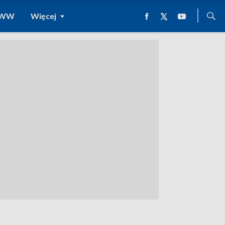
 WWW
Więcej