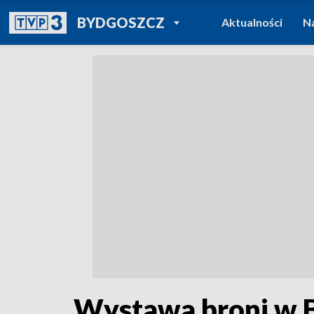
POWRÓT DO
BYDGOSZCZ
Aktualności
N
TVP REGIONY
Wystawa broni w 