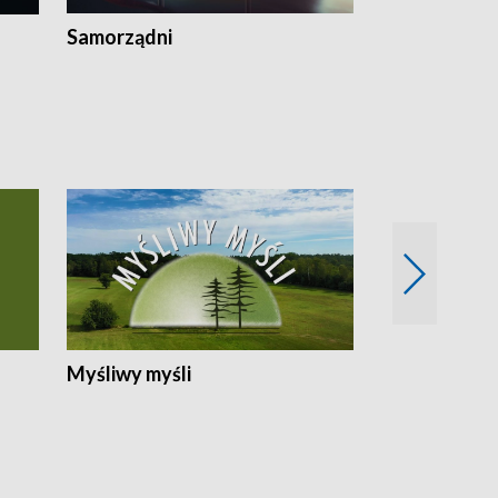
Samorządni
Wspólna sp
Myśliwy myśli
Spotkania z 