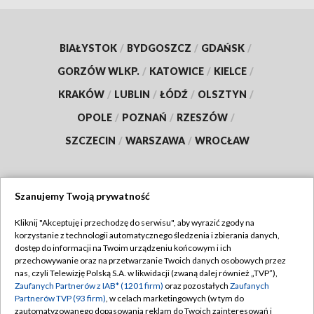
BIAŁYSTOK
/
BYDGOSZCZ
/
GDAŃSK
/
GORZÓW WLKP.
/
KATOWICE
/
KIELCE
/
KRAKÓW
/
LUBLIN
/
ŁÓDŹ
/
OLSZTYN
/
OPOLE
/
POZNAŃ
/
RZESZÓW
/
SZCZECIN
/
WARSZAWA
/
WROCŁAW
Szanujemy Twoją prywatność
Dołącz do nas:
Kliknij "Akceptuję i przechodzę do serwisu", aby wyrazić zgody na
korzystanie z technologii automatycznego śledzenia i zbierania danych,
TVP
dostęp do informacji na Twoim urządzeniu końcowym i ich
Abonament TVP
przechowywanie oraz na przetwarzanie Twoich danych osobowych przez
Regulamin TVP
nas, czyli Telewizję Polską S.A. w likwidacji (zwaną dalej również „TVP”),
Emisja w TVP
Polityka prywatności
Zaufanych Partnerów z IAB* (1201 firm)
oraz pozostałych
Zaufanych
Partnerów TVP (93 firm)
, w celach marketingowych (w tym do
Centrum informacji TVP
Moje zgody
zautomatyzowanego dopasowania reklam do Twoich zainteresowań i