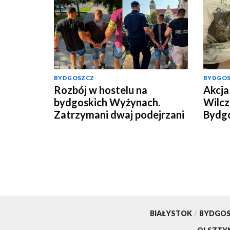
BYDGOSZCZ
BYDGO
Rozbój w hostelu na
Akcja 
bydgoskich Wyżynach.
Wilcz
Zatrzymani dwaj podejrzani
Bydgo
mężcz
kilog
[wide
BIAŁYSTOK
/
BYDGO