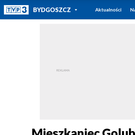
POWRÓT DO
BYDGOSZCZ
Aktualności
N
TVP REGIONY
Mieszkaniec Golub