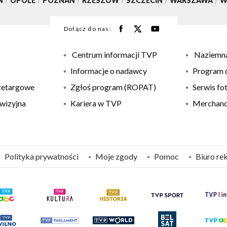
N
/
OPOLE
/
POZNAŃ
/
RZESZÓW
/
SZCZECIN
/
WARSZAWA
/
W
Dołącz do nas:
Centrum informacji TVP
Naziemna
Informacje o nadawcy
Program d
zetargowe
Zgłoś program (ROPAT)
Serwis fo
wizyjna
Kariera w TVP
Merchandi
Polityka prywatności
Moje zgody
Pomoc
Biuro re