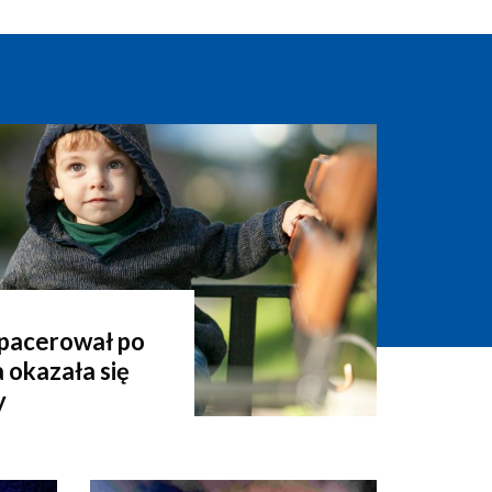
spacerował po
 okazała się
y