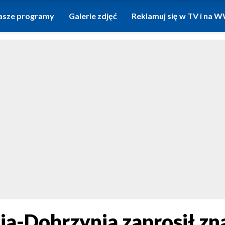
asze programy
Galerie zdjęć
Reklamuj się w TV i na
ia-Dobrzynia zaprosił zn