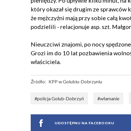
pieniędzy. Po upływie kilku minut, na ko
który okazał się drugim ze sprawców k
że mężczyźni mają przy sobie całą kwot
podzielili - relacjonuje asp. szt. Mał
Nieuczciwi znajomi, po nocy spędzonej 
Grozi im do 10 lat pozbawienia wolnoś
właściciela.
Źródło:
KPP w Golubiu-Dobrzyniu
#policja Golub-Dobrzyń
#włamanie
UDOSTĘPNIJ NA FACEBOOKU