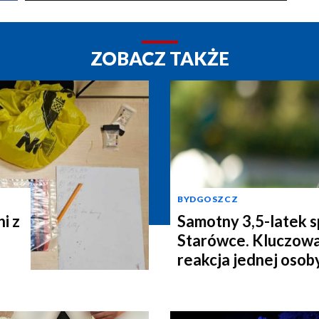
ZOBACZ TAKŻE
BYDGOSZCZ
i z
Samotny 3,5-latek 
Starówce. Kluczowa
reakcja jednej osob