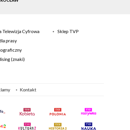
ROCŁAW
 Telewizja Cyfrowa
Sklep TVP
la prasy
tograficzny
sing (znaki)
klamy
Kontakt