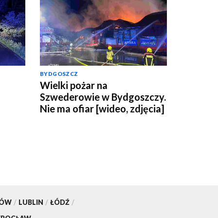
BYDGOSZCZ
Wielki pożar na
5
Szwederowie w Bydgoszczy.
Nie ma ofiar [wideo, zdjęcia]
KÓW
/
LUBLIN
/
ŁÓDŹ
/