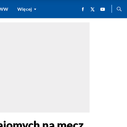
 WWW
Więcej
ajomych na mecz.