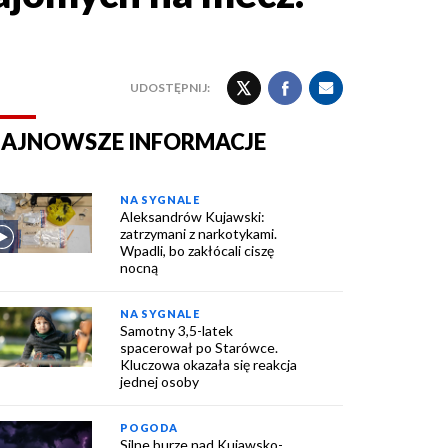
UDOSTĘPNIJ:
AJNOWSZE INFORMACJE
NA SYGNALE
Aleksandrów Kujawski:
zatrzymani z narkotykami.
Wpadli, bo zakłócali ciszę
nocną
NA SYGNALE
Samotny 3,5-latek
spacerował po Starówce.
Kluczowa okazała się reakcja
jednej osoby
POGODA
Silne burze nad Kujawsko-