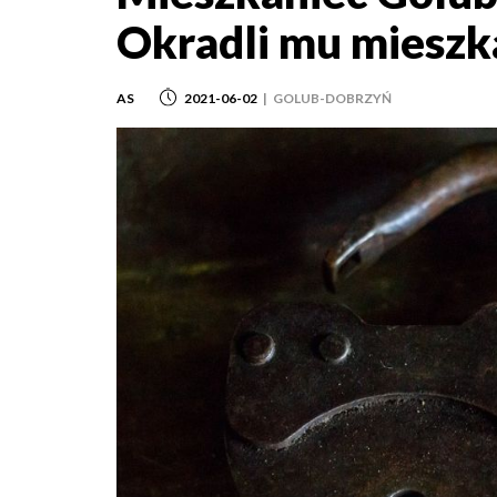
Okradli mu mieszk
AS
2021-06-02
|
GOLUB-DOBRZYŃ