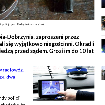
t. policja gov.pl/zdjęcie ilustracyjne)
bia-Dobrzynia, zaproszeni przez
li się wyjątkowo niegościnni. Okradli
iedzą przed sądem. Grozi im do 10 lat
w radiowóz.
epu dwa
dy policji
szkańców, że