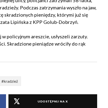
lejnej ulicy, policjanci zatrzymali 58-latka,
radzieży. Podczas zatrzymania wyszło na jaw,
ę skradzionych pieniędzy, którymi już się
gorzata Lipińska z KPP Golub-Dobrzyń.
w policyjnym areszcie, usłyszeli zarzuty.
ci. Skradzione pieniądze wróciły do rąk
#kradzież
UDOSTĘPNIJ NA X