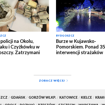
SZCZ
BYDGOSZCZ
policji na Okolu,
Burze w Kujawsko-
aku i Czyżkówku w
Pomorskiem. Ponad 3
szczy. Zatrzymani
interwencji strażaków
yźni, przejęte
[aktualizacja]
ramy narkotyków
o]
ZOBACZ WIĘCEJ
SZCZ
/
GDAŃSK
/
GORZÓW WLKP.
/
KATOWICE
/
KIELCE
/
KRA