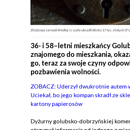
Złodzieje zerwali kłódkę i z szafy ukradli blisko 17 tys. złotych (Fo
36- i 58–letni mieszkańcy Golu
znajomego do mieszkania, okaza
go, teraz za swoje czyny odpow
pozbawienia wolności.
ZOBACZ: Uderzył dwukrotnie autem 
Uciekał, bo jego kompan skradł ze skl
kartony papierosów
Dyżurny golubsko-dobrzyńskiej komen
otrzymał informację od jednego z mie