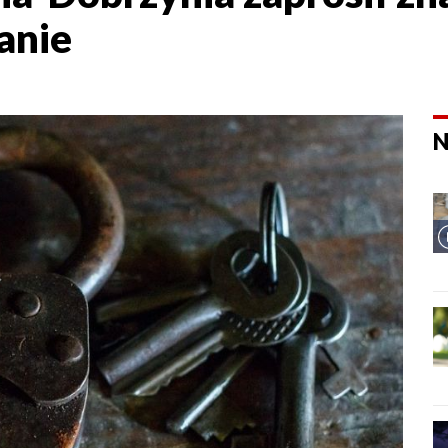
anie
N