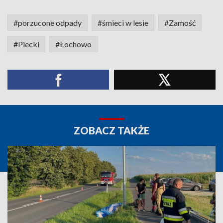
#porzucone odpady
#śmieci w lesie
#Zamość
#Piecki
#Łochowo
ZOBACZ TAKŻE