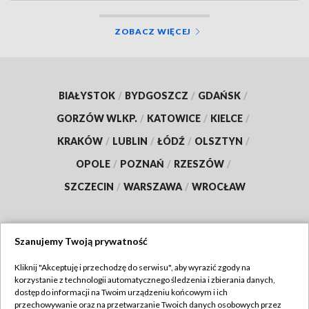
ZOBACZ WIĘCEJ
BIAŁYSTOK
/
BYDGOSZCZ
/
GDAŃSK
/
GORZÓW WLKP.
/
KATOWICE
/
KIELCE
/
KRAKÓW
/
LUBLIN
/
ŁÓDŹ
/
OLSZTYN
/
OPOLE
/
POZNAŃ
/
RZESZÓW
/
SZCZECIN
/
WARSZAWA
/
WROCŁAW
Szanujemy Twoją prywatność
Dołącz do nas:
Kliknij "Akceptuję i przechodzę do serwisu", aby wyrazić zgody na
korzystanie z technologii automatycznego śledzenia i zbierania danych,
TVP
dostęp do informacji na Twoim urządzeniu końcowym i ich
Abonament TVP
przechowywanie oraz na przetwarzanie Twoich danych osobowych przez
Regulamin TVP