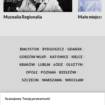
Muzealia Regionalia
Małe miejscow
BIAŁYSTOK
/
BYDGOSZCZ
/
GDAŃSK
/
GORZÓW WLKP.
/
KATOWICE
/
KIELCE
/
KRAKÓW
/
LUBLIN
/
ŁÓDŹ
/
OLSZTYN
/
OPOLE
/
POZNAŃ
/
RZESZÓW
/
SZCZECIN
/
WARSZAWA
/
WROCŁAW
Szanujemy Twoją prywatność
Dołącz do nas: