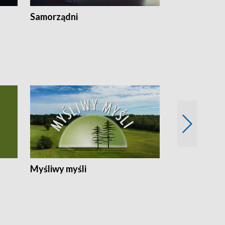
Samorządni
Wspólna sp
Myśliwy myśli
Spotkania z 