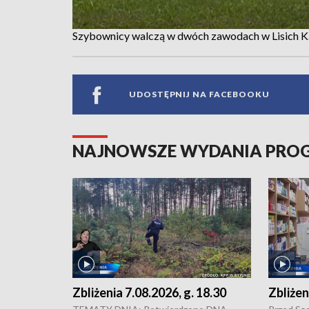
Szybownicy walczą w dwóch zawodach w Lisich K
UDOSTĘPNIJ NA FACEBOOKU
NAJNOWSZE WYDANIA PR
Zbliżenia 7.08.2026, g. 18.30
Zbliżen