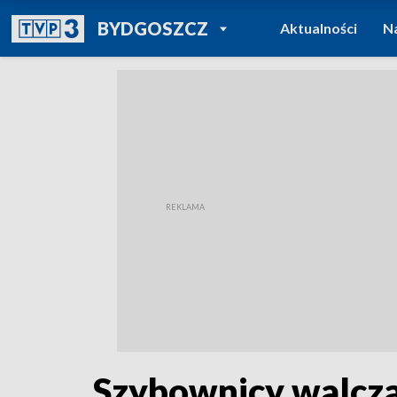
POWRÓT DO
BYDGOSZCZ
Aktualności
N
TVP REGIONY
Szybownicy walczą