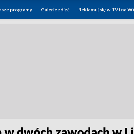
asze programy
Galerie zdjęć
Reklamuj się w TV i na
 w dwóch zawodach w Li