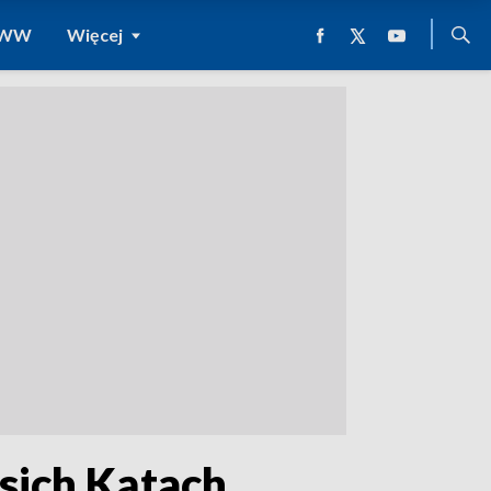
 WWW
Więcej
sich Kątach