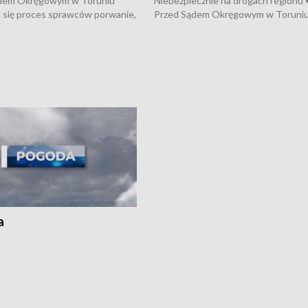
dem Okręgowym w Toruniu
Niebezpiecznie na drogach regionu 
 się proces sprawców porwanie,
Przed Sądem Okręgowym w Toruni
 tortur pod Grudziądzem • 3 mln
rozpoczął się proces sprawców por
 mogą wynosić straty po pożarze
pobicie i tortur pod Grudziądzem • 
Kossaka w Bydgoszczy •
o oszczędzanie wody • Ważne dla
cznie na drogach regionu •
rolników badania w Stacji Doświadcz
ąg sporu o pranie na bydgoskich
Oceny Odmian w Chrząstowie
kach
a