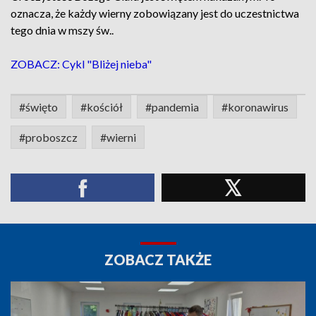
oznacza, że każdy wierny zobowiązany jest do uczestnictwa
tego dnia w mszy św..
ZOBACZ: Cykl "Bliżej nieba"
#święto
#kościół
#pandemia
#koronawirus
#proboszcz
#wierni
ZOBACZ TAKŻE