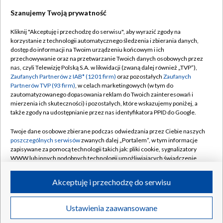
Szanujemy Twoją prywatność
Dołącz do nas:
Kliknij "Akceptuję i przechodzę do serwisu", aby wyrazić zgody na
korzystanie z technologii automatycznego śledzenia i zbierania danych,
TVP
dostęp do informacji na Twoim urządzeniu końcowym i ich
Abonament TVP
przechowywanie oraz na przetwarzanie Twoich danych osobowych przez
Regulamin TVP
nas, czyli Telewizję Polską S.A. w likwidacji (zwaną dalej również „TVP”),
Emisja w TVP
Polityka prywatności
Zaufanych Partnerów z IAB* (1201 firm)
oraz pozostałych
Zaufanych
Partnerów TVP (93 firm)
, w celach marketingowych (w tym do
Centrum informacji TVP
Moje zgody
zautomatyzowanego dopasowania reklam do Twoich zainteresowań i
mierzenia ich skuteczności) i pozostałych, które wskazujemy poniżej, a
Naziemna Telewizja Cyfrowa
Pomoc
także zgody na udostępnianie przez nas identyfikatora PPID do Google.
Sklep TVP
Biuro reklamy
Twoje dane osobowe zbierane podczas odwiedzania przez Ciebie naszych
Rada Programowa
Kontakt
poszczególnych serwisów
zwanych dalej „Portalem”, w tym informacje
zapisywane za pomocą technologii takich jak: pliki cookie, sygnalizatory
System NOS
WWW lub innych podobnych technologii umożliwiających świadczenie
dopasowanych i bezpiecznych usług, personalizację treści oraz reklam,
Informacje o nadawcy
Kanały
udostępnianie funkcji mediów społecznościowych oraz analizowanie
Akceptuję i przechodzę do serwisu
ruchu w Internecie.
Program dla prasy
©2026 Telewizja Polska S.A. w likwidacji
Biuro Reklamy
Twoje dane osobowe zbierane podczas odwiedzania przez Ciebie
Ustawienia zaawansowane
poszczególnych serwisów
na Portalu, takie jak adresy IP, identyfikatory
Ogłoszenie przetargowe
Twoich urządzeń końcowych i identyfikatory plików cookie, informacje o