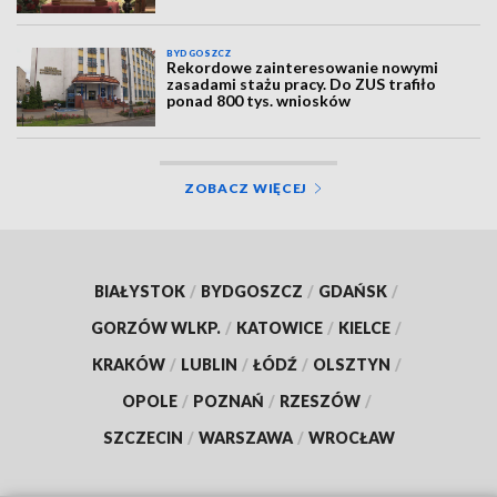
BYDGOSZCZ
Rekordowe zainteresowanie nowymi
zasadami stażu pracy. Do ZUS trafiło
ponad 800 tys. wniosków
ZOBACZ WIĘCEJ
BIAŁYSTOK
/
BYDGOSZCZ
/
GDAŃSK
/
GORZÓW WLKP.
/
KATOWICE
/
KIELCE
/
KRAKÓW
/
LUBLIN
/
ŁÓDŹ
/
OLSZTYN
/
OPOLE
/
POZNAŃ
/
RZESZÓW
/
SZCZECIN
/
WARSZAWA
/
WROCŁAW