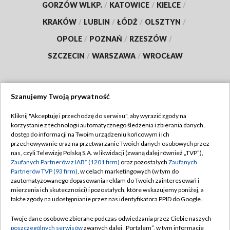
GORZÓW WLKP.
/
KATOWICE
/
KIELCE
/
KRAKÓW
/
LUBLIN
/
ŁÓDŹ
/
OLSZTYN
/
OPOLE
/
POZNAŃ
/
RZESZÓW
/
SZCZECIN
/
WARSZAWA
/
WROCŁAW
Szanujemy Twoją prywatność
Dołącz do nas:
Kliknij "Akceptuję i przechodzę do serwisu", aby wyrazić zgody na
korzystanie z technologii automatycznego śledzenia i zbierania danych,
TVP
dostęp do informacji na Twoim urządzeniu końcowym i ich
Abonament TVP
przechowywanie oraz na przetwarzanie Twoich danych osobowych przez
Regulamin TVP
nas, czyli Telewizję Polską S.A. w likwidacji (zwaną dalej również „TVP”),
Emisja w TVP
Polityka prywatności
Zaufanych Partnerów z IAB* (1201 firm)
oraz pozostałych
Zaufanych
Partnerów TVP (93 firm)
, w celach marketingowych (w tym do
Centrum informacji TVP
Moje zgody
zautomatyzowanego dopasowania reklam do Twoich zainteresowań i
mierzenia ich skuteczności) i pozostałych, które wskazujemy poniżej, a
Naziemna Telewizja Cyfrowa
Pomoc
także zgody na udostępnianie przez nas identyfikatora PPID do Google.
Sklep TVP
Biuro reklamy
Twoje dane osobowe zbierane podczas odwiedzania przez Ciebie naszych
Rada Programowa
Kontakt
poszczególnych serwisów
zwanych dalej „Portalem”, w tym informacje