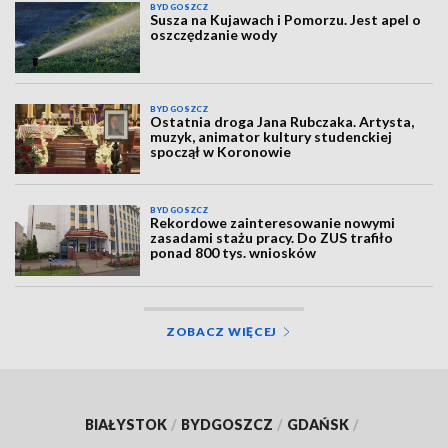
BYDGOSZCZ
Susza na Kujawach i Pomorzu. Jest apel o
oszczędzanie wody
BYDGOSZCZ
Ostatnia droga Jana Rubczaka. Artysta,
muzyk, animator kultury studenckiej
spoczął w Koronowie
BYDGOSZCZ
Rekordowe zainteresowanie nowymi
zasadami stażu pracy. Do ZUS trafiło
ponad 800 tys. wniosków
ZOBACZ WIĘCEJ
BIAŁYSTOK
/
BYDGOSZCZ
/
GDAŃSK
/