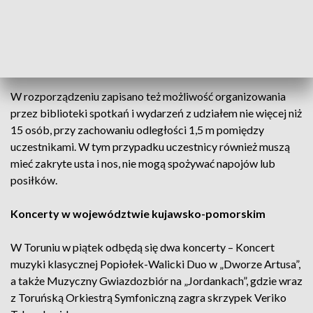
muzyczna, a także Rzecznik Małych i Średnich
Przedsiębiorców. W piśmie do ministra zdrowia Rzecznik
MŚP zwrócił uwagę, że zakaz koncertów jest niezrozumiały,
skoro od 22 maja można oglądać spektakle teatralne.
W rozporządzeniu zapisano też możliwość organizowania
przez biblioteki spotkań i wydarzeń z udziałem nie więcej niż
15 osób, przy zachowaniu odległości 1,5 m pomiędzy
uczestnikami. W tym przypadku uczestnicy również muszą
mieć zakryte usta i nos, nie mogą spożywać napojów lub
posiłków.
Koncerty w województwie kujawsko-pomorskim
W Toruniu w piątek odbędą się dwa koncerty – Koncert
muzyki klasycznej Popiołek-Walicki Duo w „Dworze Artusa”,
a także Muzyczny Gwiazdozbiór na „Jordankach”, gdzie wraz
z Toruńską Orkiestrą Symfoniczną zagra skrzypek Veriko