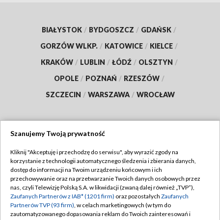
BIAŁYSTOK
/
BYDGOSZCZ
/
GDAŃSK
/
GORZÓW WLKP.
/
KATOWICE
/
KIELCE
/
KRAKÓW
/
LUBLIN
/
ŁÓDŹ
/
OLSZTYN
/
OPOLE
/
POZNAŃ
/
RZESZÓW
/
SZCZECIN
/
WARSZAWA
/
WROCŁAW
Szanujemy Twoją prywatność
Dołącz do nas:
Kliknij "Akceptuję i przechodzę do serwisu", aby wyrazić zgody na
korzystanie z technologii automatycznego śledzenia i zbierania danych,
TVP
dostęp do informacji na Twoim urządzeniu końcowym i ich
Abonament TVP
przechowywanie oraz na przetwarzanie Twoich danych osobowych przez
Regulamin TVP
nas, czyli Telewizję Polską S.A. w likwidacji (zwaną dalej również „TVP”),
Emisja w TVP
Polityka prywatności
Zaufanych Partnerów z IAB* (1201 firm)
oraz pozostałych
Zaufanych
Partnerów TVP (93 firm)
, w celach marketingowych (w tym do
Centrum informacji TVP
Moje zgody
zautomatyzowanego dopasowania reklam do Twoich zainteresowań i