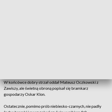
końcowego zwycięstwa w lidze, a dla Chemika Moderatora
mecz był szansą na podtrzymanie nadziei na awans.
Wysoka stawka spowodowała, że oba zespoły ostrożnie
rozpoczęły spotkanie. Przewagę w posiadaniu piłki miał
Zawisza, ale to Chemik tworzył groźniejsze sytuacje.
Najlepszą z nich zmarnował w 38. minucie Paweł Perliński i
pierwsza połowa zakończyła się bezbramkowym remisem.
Druga część gry również przebiegała pod dyktando gości, a
zawodnicy Chemika starali się wyprowadzać kontry. W
jednej z nich blisko szczęścia był Maciej Sobczyk, jednak
jego uderzenie w ostatniej chwili zablokował Jakub Witucki.
W końcówce dobry strzał oddał Mateusz Oczkowski z
Zawiszy, ale świetną obroną popisał się bramkarz
gospodarzy Oskar Klon.
Ostatecznie, pomimo prób niebiesko-czarnych, nie padły