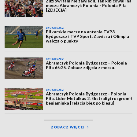
Żużlowi fani nie zawiedli. Tak kibicowali na
meczu Abramczyk Polonia - Polonia Piła
[ZDJĘCIA]
BYDGOSZCZ
Piłkarskie mecze na antenie TVP3
Bydgoszcz i TVP Sport. Zawisza i Olimpia
walczą o punkty
BYDGOSZCZ
Abramczyk Polonia Bydgoszcz – Polonia
Piła 65:25. Zobacz zdjęcia z meczu!
BYDGOSZCZ
Abramczyk Polonia Bydgoszcz - Polonia
Piła. Lider Metalkas 2. Ekstraligi rozgromił
beniaminka [relacja bieg po biegu]
ZOBACZ WIĘCEJ