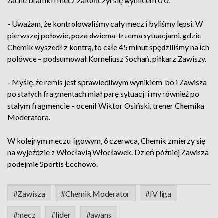
żadne bramki i mecz zakończył się wynikiem 0:0.
- Uważam, że kontrolowaliśmy cały mecz i byliśmy lepsi. W
pierwszej połowie, poza dwiema-trzema sytuacjami, gdzie
Chemik wyszedł z kontrą, to całe 45 minut spędziliśmy na ich
połówce – podsumował Korneliusz Sochań, piłkarz Zawiszy.
- Myślę, że remis jest sprawiedliwym wynikiem, bo i Zawisza
po stałych fragmentach miał parę sytuacji i my również po
stałym fragmencie – ocenił Wiktor Osiński, trener Chemika
Moderatora.
W kolejnym meczu ligowym, 6 czerwca, Chemik zmierzy się
na wyjeździe z Włocłavią Włocławek. Dzień później Zawisza
podejmie Sportis Łochowo.
#Zawisza
#Chemik Moderator
#IV liga
#mecz
#lider
#awans