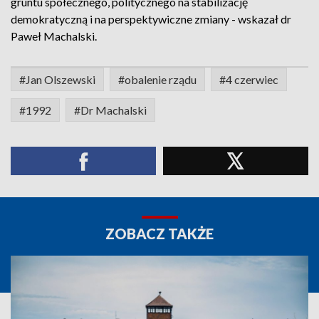
gruntu społecznego, politycznego na stabilizację
demokratyczną i na perspektywiczne zmiany - wskazał dr
Paweł Machalski.
#Jan Olszewski
#obalenie rządu
#4 czerwiec
#1992
#Dr Machalski
ZOBACZ TAKŻE