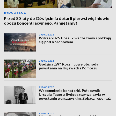
BYDGOSZCZ
Przed 80 laty do Oświęcimia dotarli pierwsi więźniowie
obozu koncentracyjnego. Pamiętamy!
BYDGOSZCZ
Wilcze 2026. Poszukiwacze znów spotkają
się pod Koronowem
BYDGOSZCZ
Godzina „W". Rocznicowe obchody
powstania na Kujawach i Pomorzu
BYDGOSZCZ
Wspomnienie bohaterki. Pułkownik
Urszula Tauer z Bydgoszczy walczyła w
powstaniu warszawskim. Zobacz reportaż
BYDGOSZCZ