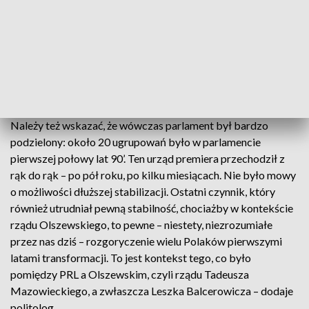
pewnie nastąpiłoby to kilka miesięcy później. Niestety tam
było wówczas tak wiele środowisk – większość
parlamentarna, prezydent, postkomuniści, także część
dawnych środowisk solidarnościowych (ta bardziej liberalna)
część, która sprzeciwiała się lustracji. Nie było jeszcze
klimatu na dłuższe transparentne, praworządne zmiany. Nie
było klimatu na pełne rozliczenie systemu komunistycznego.
Należy też wskazać, że wówczas parlament był bardzo
podzielony: około 20 ugrupowań było w parlamencie
pierwszej połowy lat 90’. Ten urząd premiera przechodził z
rąk do rąk – po pół roku, po kilku miesiącach. Nie było mowy
o możliwości dłuższej stabilizacji. Ostatni czynnik, który
również utrudniał pewną stabilność, chociażby w kontekście
rządu Olszewskiego, to pewne – niestety, niezrozumiałe
przez nas dziś – rozgoryczenie wielu Polaków pierwszymi
latami transformacji. To jest kontekst tego, co było
pomiędzy PRL a Olszewskim, czyli rządu Tadeusza
Mazowieckiego, a zwłaszcza Leszka Balcerowicza – dodaje
politolog.