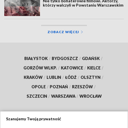
Nie tylko bohaterowie filmowi. Aktorzy,
którzy walczyli w Powstaniu Warszawskim
ZOBACZ WIĘCEJ
BIAŁYSTOK
/
BYDGOSZCZ
/
GDAŃSK
/
GORZÓW WLKP.
/
KATOWICE
/
KIELCE
/
KRAKÓW
/
LUBLIN
/
ŁÓDŹ
/
OLSZTYN
/
OPOLE
/
POZNAŃ
/
RZESZÓW
/
SZCZECIN
/
WARSZAWA
/
WROCŁAW
Szanujemy Twoją prywatność
Dołącz do nas: