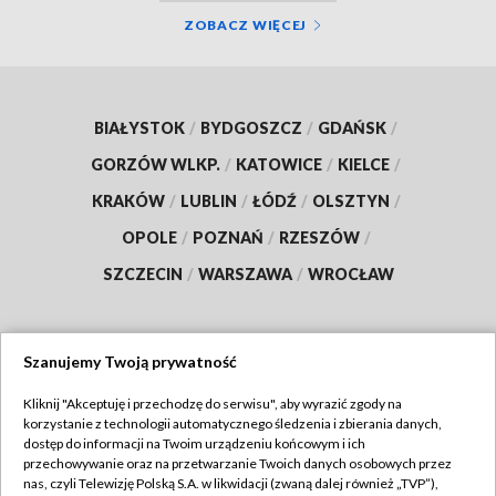
ZOBACZ WIĘCEJ
BIAŁYSTOK
/
BYDGOSZCZ
/
GDAŃSK
/
GORZÓW WLKP.
/
KATOWICE
/
KIELCE
/
KRAKÓW
/
LUBLIN
/
ŁÓDŹ
/
OLSZTYN
/
OPOLE
/
POZNAŃ
/
RZESZÓW
/
SZCZECIN
/
WARSZAWA
/
WROCŁAW
Szanujemy Twoją prywatność
Dołącz do nas:
Kliknij "Akceptuję i przechodzę do serwisu", aby wyrazić zgody na
korzystanie z technologii automatycznego śledzenia i zbierania danych,
TVP
dostęp do informacji na Twoim urządzeniu końcowym i ich
Abonament TVP
przechowywanie oraz na przetwarzanie Twoich danych osobowych przez
Regulamin TVP
nas, czyli Telewizję Polską S.A. w likwidacji (zwaną dalej również „TVP”),