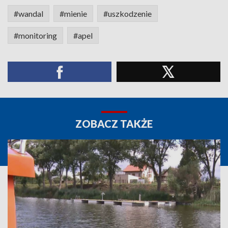
#wandal
#mienie
#uszkodzenie
#monitoring
#apel
ZOBACZ TAKŻE