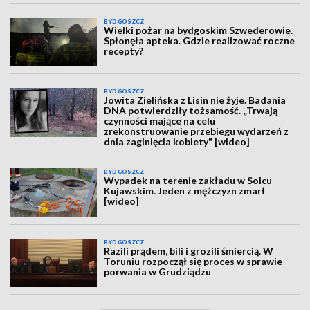
BYDGOSZCZ
Wielki pożar na bydgoskim Szwederowie.
Spłonęła apteka. Gdzie realizować roczne
recepty?
BYDGOSZCZ
Jowita Zielińska z Lisin nie żyje. Badania
DNA potwierdziły tożsamość. „Trwają
czynności mające na celu
zrekonstruowanie przebiegu wydarzeń z
dnia zaginięcia kobiety" [wideo]
BYDGOSZCZ
Wypadek na terenie zakładu w Solcu
Kujawskim. Jeden z mężczyzn zmarł
[wideo]
BYDGOSZCZ
Razili prądem, bili i grozili śmiercią. W
Toruniu rozpoczął się proces w sprawie
porwania w Grudziądzu