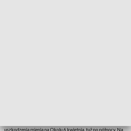
Wandala z ul. Śląskiej zarejestrowały kamery
Policjanci z Komisariatu Policji Bydgoszcz-Błonie
szukają wandala i apelują z prośbą o pomoc w
identyfikacji osoby przedstawionej na filmie z
monitoringu.
ZOBACZ: Wyszedł ze szpitala i zaginął. Gdzie jest Kamil
Pietrzak?
Kryminalni z Błonia prowadzą dochodzenie w sprawie
uszkodzenia mienia na Okolu 6 kwietnia, tuż po północy. Na