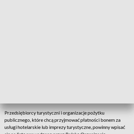
podmiotów turystycznych i organizacji pożytku publicznego,
które chcą świadczyć swoje usługi w ramach bonu.
Z danych ZUS wynika, że największym zainteresowaniem bon
turystyczny cieszy się w województwach: małopolskim,
gdzie wydano około 96 tys. bonów, pomorskim – ok. 93 tys.
oraz zachodniopomorskim – 81 tys.
Bon jest dostępny na Platformie Usług Elektronicznych ZUS
w zakładce „Ogólny”. W menu bocznym trzeba wejść w
zakładkę „Polski Bon Turystyczny”, a następnie „Mój bon”.
Bon turystyczny jest udostępniany na PUE ZUS na podstawie
danych, które pochodzą z jednostek wypłacających
świadczenie „Rodzina 500 plus”.
Przedsiębiorcy turystyczni i organizacje pożytku
publicznego, które chcą przyjmować płatności bonem za
usługi hotelarskie lub imprezy turystyczne, powinny wpisać