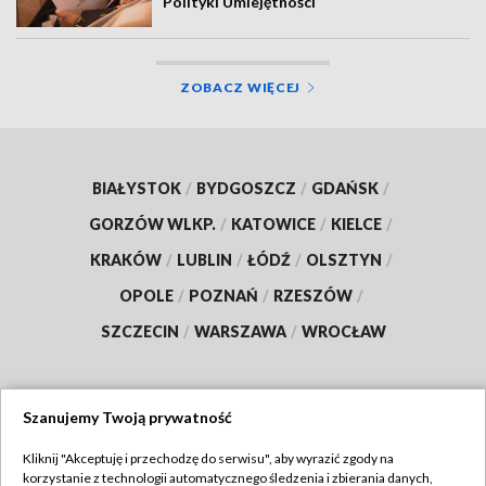
Polityki Umiejętności
ZOBACZ WIĘCEJ
BIAŁYSTOK
/
BYDGOSZCZ
/
GDAŃSK
/
GORZÓW WLKP.
/
KATOWICE
/
KIELCE
/
KRAKÓW
/
LUBLIN
/
ŁÓDŹ
/
OLSZTYN
/
OPOLE
/
POZNAŃ
/
RZESZÓW
/
SZCZECIN
/
WARSZAWA
/
WROCŁAW
Szanujemy Twoją prywatność
Dołącz do nas:
Kliknij "Akceptuję i przechodzę do serwisu", aby wyrazić zgody na
korzystanie z technologii automatycznego śledzenia i zbierania danych,
TVP