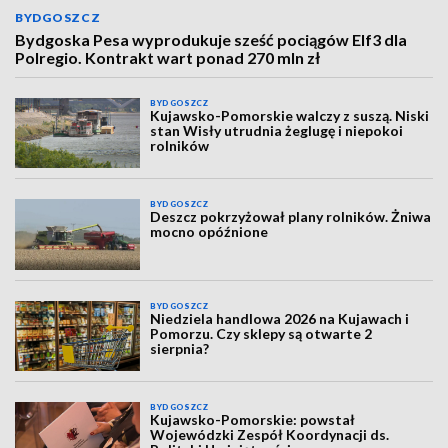
BYDGOSZCZ
Bydgoska Pesa wyprodukuje sześć pociągów Elf3 dla
Polregio. Kontrakt wart ponad 270 mln zł
BYDGOSZCZ
Kujawsko-Pomorskie walczy z suszą. Niski
stan Wisły utrudnia żeglugę i niepokoi
rolników
BYDGOSZCZ
Deszcz pokrzyżował plany rolników. Żniwa
mocno opóźnione
BYDGOSZCZ
Niedziela handlowa 2026 na Kujawach i
Pomorzu. Czy sklepy są otwarte 2
sierpnia?
BYDGOSZCZ
Kujawsko-Pomorskie: powstał
Wojewódzki Zespół Koordynacji ds.