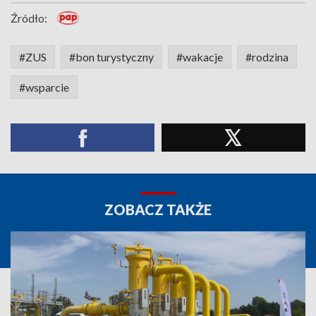
Źródło:
#ZUS
#bon turystyczny
#wakacje
#rodzina
#wsparcie
ZOBACZ TAKŻE