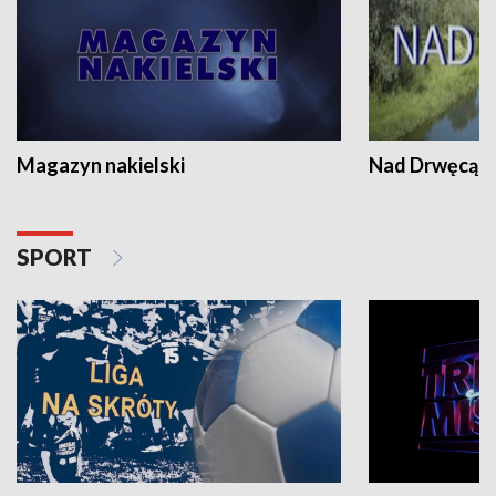
Magazyn nakielski
Nad Drwęcą
SPORT