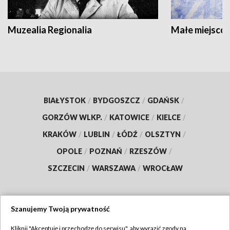
Muzealia Regionalia
Małe miejscow
BIAŁYSTOK
/
BYDGOSZCZ
/
GDAŃSK
/
GORZÓW WLKP.
/
KATOWICE
/
KIELCE
/
KRAKÓW
/
LUBLIN
/
ŁÓDŹ
/
OLSZTYN
/
OPOLE
/
POZNAŃ
/
RZESZÓW
/
SZCZECIN
/
WARSZAWA
/
WROCŁAW
Szanujemy Twoją prywatność
Dołącz do nas:
Kliknij "Akceptuję i przechodzę do serwisu", aby wyrazić zgody na