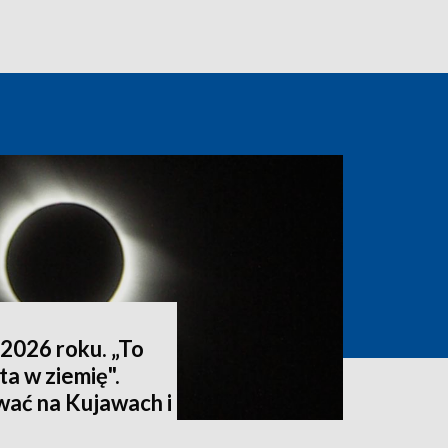
2026 roku. „To
ta w ziemię".
wać na Kujawach i
ktualizacja]