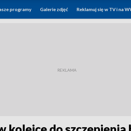
asze programy
Galerie zdjęć
Reklamuj się w TV i na
olejce do szczepienia be