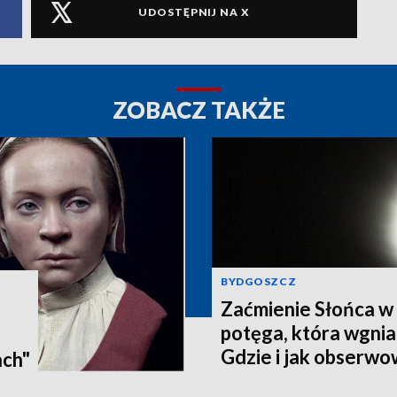
UDOSTĘPNIJ NA X
ZOBACZ TAKŻE
BYDGOSZCZ
Zaćmienie Słońca w 
potęga, która wgnia
:
Gdzie i jak obserwo
ach"
Pomorzu? [zdjęcia, a