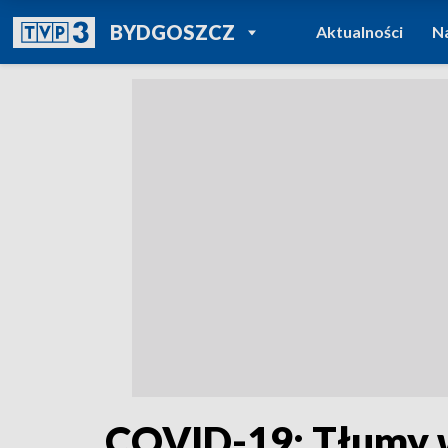
POWRÓT DO
BYDGOSZCZ
Aktualności
N
TVP REGIONY
COVID-19: Tłumy w k