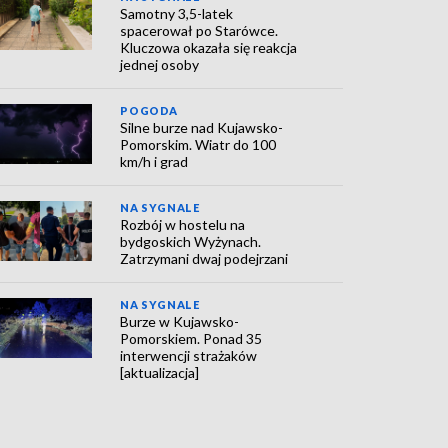
Samotny 3,5-latek
spacerował po Starówce.
Kluczowa okazała się reakcja
jednej osoby
POGODA
Silne burze nad Kujawsko-
Pomorskim. Wiatr do 100
km/h i grad
NA SYGNALE
Rozbój w hostelu na
bydgoskich Wyżynach.
Zatrzymani dwaj podejrzani
NA SYGNALE
Burze w Kujawsko-
Pomorskiem. Ponad 35
interwencji strażaków
[aktualizacja]