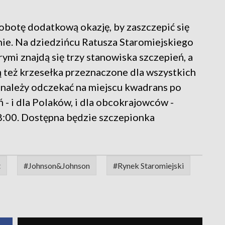
obotę dodatkową okazję, by zaszczepić się
ie. Na dziedzińcu Ratusza Staromiejskiego
ymi znajdą się trzy stanowiska szczepień, a
ą też krzesełka przeznaczone dla wszystkich
 należy odczekać na miejscu kwadrans po
ń - i dla Polaków, i dla obcokrajowców -
8:00. Dostępna będzie szczepionka
t
#Johnson&Johnson
#Rynek Staromiejski