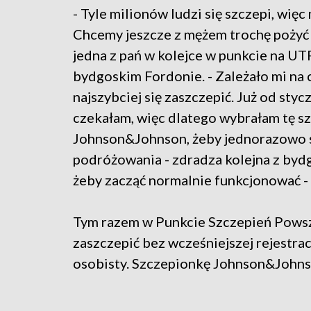
- Tyle milionów ludzi się szczepi, więc 
Chcemy jeszcze z mężem trochę pożyć -
jedna z pań w kolejce w punkcie na UT
bydgoskim Fordonie. - Zależało mi na c
najszybciej się zaszczepić. Już od styc
czekałam, więc dlatego wybrałam tę s
Johnson&Johnson, żeby jednorazowo si
podróżowania - zdradza kolejna z bydg
żeby zacząć normalnie funkcjonować - 
Tym razem w Punkcie Szczepień Powsz
zaszczepić bez wcześniejszej rejestra
osobisty. Szczepionkę Johnson&Johnso