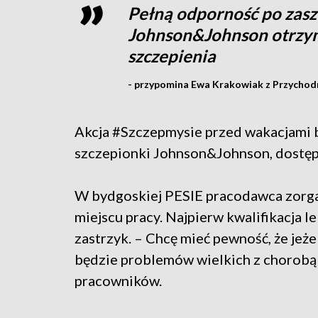
Pełną odporność po zas
Johnson&Johnson otrzym
szczepienia
- przypomina Ewa Krakowiak z Przychodn
Akcja #Szczepmysie przed wakacjami b
szczepionki Johnson&Johnson, dostępny
W bydgoskiej PESIE pracodawca zorga
miejscu pracy. Najpierw kwalifikacja le
zastrzyk. – Chcę mieć pewność, że jeże
będzie problemów wielkich z chorobą -
pracowników.