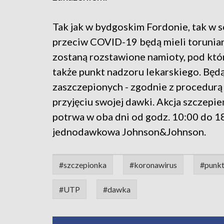
Tak jak w bydgoskim Fordonie, tak w s
przeciw COVID-19 będą mieli torunian
zostaną rozstawione namioty, pod któr
także punkt nadzoru lekarskiego. Będ
zaszczepionych - zgodnie z procedurą
przyjęciu swojej dawki. Akcja szczepie
potrwa w oba dni od godz. 10:00 do 1
jednodawkowa Johnson&Johnson.
#szczepionka
#koronawirus
#punk
#UTP
#dawka