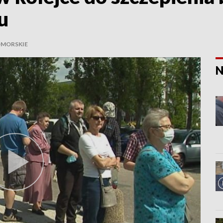
u
MORSKIE
N