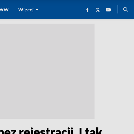
 WWW
Więcej
z rejestracji. I tak