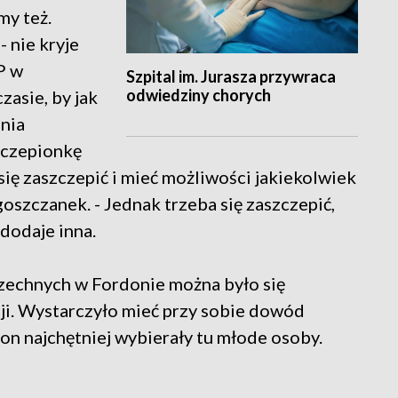
my też.
 nie kryje
P w
Szpital im. Jurasza przywraca
odwiedziny chorych
zasie, by jak
znia
zczepionkę
ę zaszczepić i mieć możliwości jakiekolwiek
oszczanek. - Jednak trzeba się zaszczepić,
dodaje inna.
echnych w Fordonie można było się
cji. Wystarczyło mieć przy sobie dowód
n najchętniej wybierały tu młode osoby.