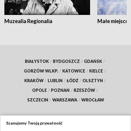
Muzealia Regionalia
Małe miejscow
BIAŁYSTOK
/
BYDGOSZCZ
/
GDAŃSK
/
GORZÓW WLKP.
/
KATOWICE
/
KIELCE
/
KRAKÓW
/
LUBLIN
/
ŁÓDŹ
/
OLSZTYN
/
OPOLE
/
POZNAŃ
/
RZESZÓW
/
SZCZECIN
/
WARSZAWA
/
WROCŁAW
Szanujemy Twoją prywatność
Dołącz do nas: