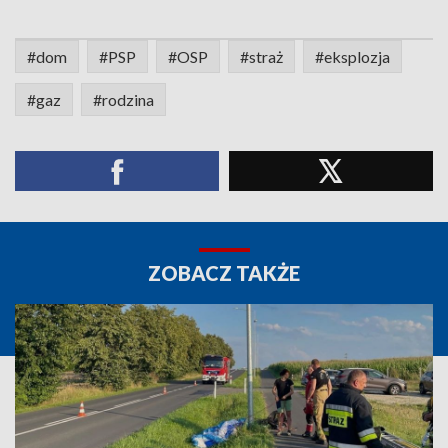
#dom
#PSP
#OSP
#straż
#eksplozja
#gaz
#rodzina
ZOBACZ TAKŻE