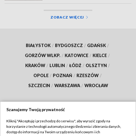
ZOBACZ WIĘCEJ
BIAŁYSTOK
/
BYDGOSZCZ
/
GDAŃSK
/
GORZÓW WLKP.
/
KATOWICE
/
KIELCE
/
KRAKÓW
/
LUBLIN
/
ŁÓDŹ
/
OLSZTYN
/
OPOLE
/
POZNAŃ
/
RZESZÓW
/
SZCZECIN
/
WARSZAWA
/
WROCŁAW
Szanujemy Twoją prywatność
Dołącz do nas:
Kliknij "Akceptuję i przechodzę do serwisu", aby wyrazić zgody na
korzystanie z technologii automatycznego śledzenia i zbierania danych,
TVP
dostęp do informacji na Twoim urządzeniu końcowym i ich