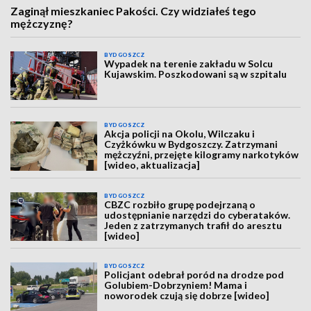
Zaginął mieszkaniec Pakości. Czy widziałeś tego
mężczyznę?
BYDGOSZCZ
Wypadek na terenie zakładu w Solcu
Kujawskim. Poszkodowani są w szpitalu
BYDGOSZCZ
Akcja policji na Okolu, Wilczaku i
Czyżkówku w Bydgoszczy. Zatrzymani
mężczyźni, przejęte kilogramy narkotyków
[wideo, aktualizacja]
BYDGOSZCZ
CBZC rozbiło grupę podejrzaną o
udostępnianie narzędzi do cyberataków.
Jeden z zatrzymanych trafił do aresztu
[wideo]
BYDGOSZCZ
Policjant odebrał poród na drodze pod
Golubiem-Dobrzyniem! Mama i
noworodek czują się dobrze [wideo]