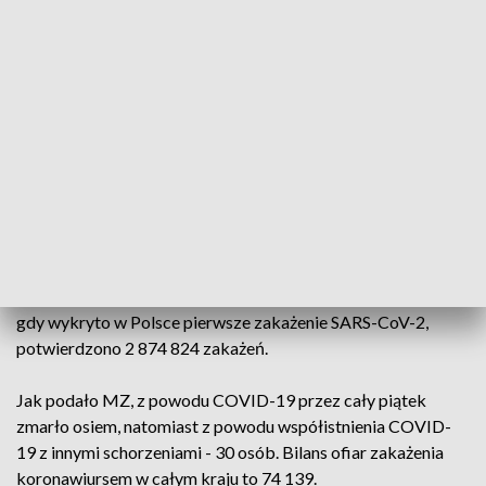
Mamy 415 nowych i potwierdzonych przypadków zakażenia
#koronawirus
z województw: wielkopolskiego (54),
mazowieckiego (49), łódzkiego (44), dolnośląskiego (39),
lubelskiego (33), śląskiego (31), kujawsko-pomorskiego (27),
małopolskiego (27), podkarpackiego (19),
— Ministerstwo Zdrowia (@MZ_GOV_PL)
June 5, 2021
Resort zdrowia podał w sobotę, że badania potwierdziły
zakażenie koronawirusem u 415 kolejnych osób w Polsce (a
wykonano 50 tys. testów). Łącznie od 4 marca 2020 roku,
gdy wykryto w Polsce pierwsze zakażenie SARS-CoV-2,
potwierdzono 2 874 824 zakażeń.
Jak podało MZ, z powodu COVID-19 przez cały piątek
zmarło osiem, natomiast z powodu współistnienia COVID-
19 z innymi schorzeniami - 30 osób. Bilans ofiar zakażenia
koronawiursem w całym kraju to 74 139.