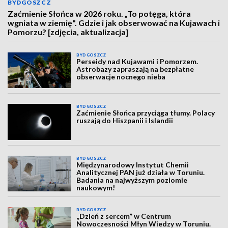
BYDGOSZCZ
Zaćmienie Słońca w 2026 roku. „To potęga, która
wgniata w ziemię". Gdzie i jak obserwować na Kujawach i
Pomorzu? [zdjęcia, aktualizacja]
BYDGOSZCZ
Perseidy nad Kujawami i Pomorzem.
Astrobazy zapraszają na bezpłatne
obserwacje nocnego nieba
BYDGOSZCZ
Zaćmienie Słońca przyciąga tłumy. Polacy
ruszają do Hiszpanii i Islandii
BYDGOSZCZ
Międzynarodowy Instytut Chemii
Analitycznej PAN już działa w Toruniu.
Badania na najwyższym poziomie
naukowym!
BYDGOSZCZ
„Dzień z sercem” w Centrum
Nowoczesności Młyn Wiedzy w Toruniu.