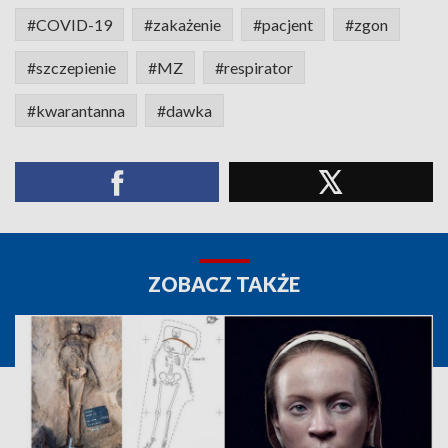
#COVID-19
#zakażenie
#pacjent
#zgon
#szczepienie
#MZ
#respirator
#kwarantanna
#dawka
ZOBACZ TAKŻE