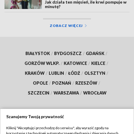
Jak działa ten mięsień, ile krwi pompuje w
minutę?
ZOBACZ WIĘCEJ
BIAŁYSTOK
/
BYDGOSZCZ
/
GDAŃSK
/
GORZÓW WLKP.
/
KATOWICE
/
KIELCE
/
KRAKÓW
/
LUBLIN
/
ŁÓDŹ
/
OLSZTYN
/
OPOLE
/
POZNAŃ
/
RZESZÓW
/
SZCZECIN
/
WARSZAWA
/
WROCŁAW
Szanujemy Twoją prywatność
Dołącz do nas:
Kliknij "Akceptuję i przechodzę do serwisu", aby wyrazić zgody na
korzystanie z technologii automatycznego śledzenia i zbierania danych,