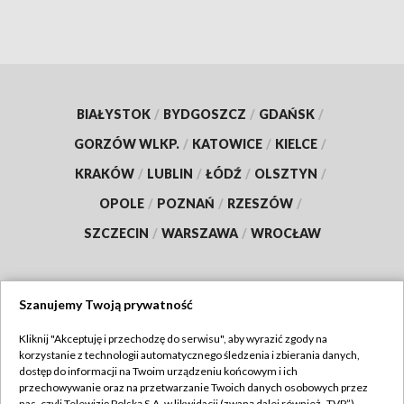
BIAŁYSTOK
/
BYDGOSZCZ
/
GDAŃSK
/
GORZÓW WLKP.
/
KATOWICE
/
KIELCE
/
KRAKÓW
/
LUBLIN
/
ŁÓDŹ
/
OLSZTYN
/
OPOLE
/
POZNAŃ
/
RZESZÓW
/
SZCZECIN
/
WARSZAWA
/
WROCŁAW
Szanujemy Twoją prywatność
Dołącz do nas:
Kliknij "Akceptuję i przechodzę do serwisu", aby wyrazić zgody na
korzystanie z technologii automatycznego śledzenia i zbierania danych,
TVP
dostęp do informacji na Twoim urządzeniu końcowym i ich
Abonament TVP
przechowywanie oraz na przetwarzanie Twoich danych osobowych przez
Regulamin TVP
nas, czyli Telewizję Polską S.A. w likwidacji (zwaną dalej również „TVP”),