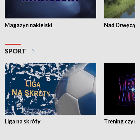
Magazyn nakielski
Nad Drwęcą
SPORT
Liga na skróty
Trening czyni 