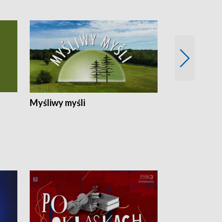
Myśliwy myśli
Spotkania z 