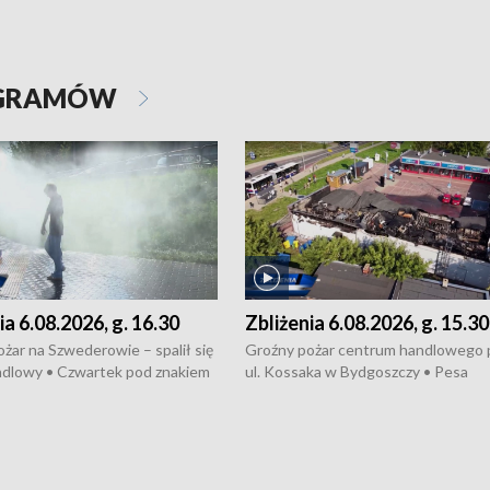
OGRAMÓW
ia 6.08.2026, g. 16.30
Zbliżenia 6.08.2026, g. 15.30
żar na Szwederowie – spalił się
Groźny pożar centrum handlowego 
ndlowy • Czwartek pod znakiem
ul. Kossaka w Bydgoszczy • Pesa
burz • Dobre prognozy dla
wyprodukuje nowoczesne,
 – rolnicy mogą liczyć na
energooszczędne pociągi dla Polregi
lony • Akcja porodowa na trasie
Zmiany w przepisach o pomocy
uń – pomógł policyjny patrol •
społecznej • Przed nami 10. jubileu
my na kolejną odsłonę programu
Festiwal Wisły