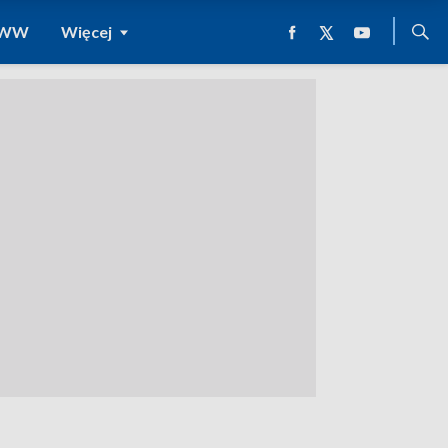
 WWW
Więcej