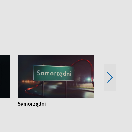
Samorządni
Wspólna sp