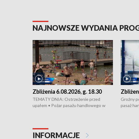
NAJNOWSZE WYDANIA PR
Zbliżenia 6.08.2026, g. 18.30
Zbliżen
TEMATY DNIA: Ostrzeżenie przed
Groźny po
upałem • Pożar pasażu handlowego w
pasaż ha
Bydgoszczy • Policja rozbiła lokalną siatkę
upałów i 
dealerską – grozi im do 12 lat więzienia •
kukurydzy
Akcja porodowa na trasie Rypin-Toruń –
wysokie p
pomógł policyjny patrol • Wyjątkowy
Rypin-Tor
INFORMACJE
projekt UMK w Toruniu
Zaprasza