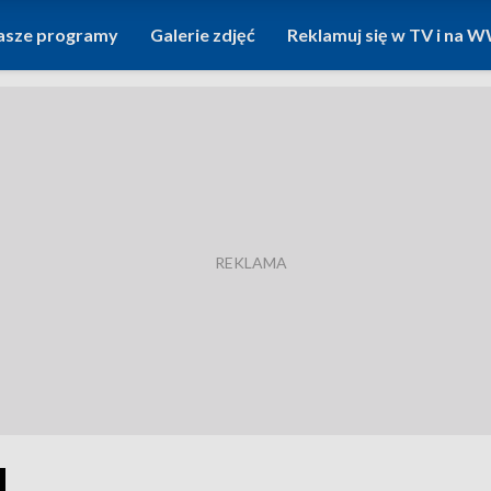
asze programy
Galerie zdjęć
Reklamuj się w TV i na
1