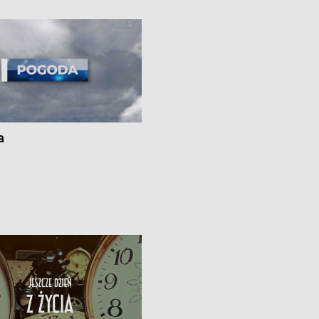
ato”
a