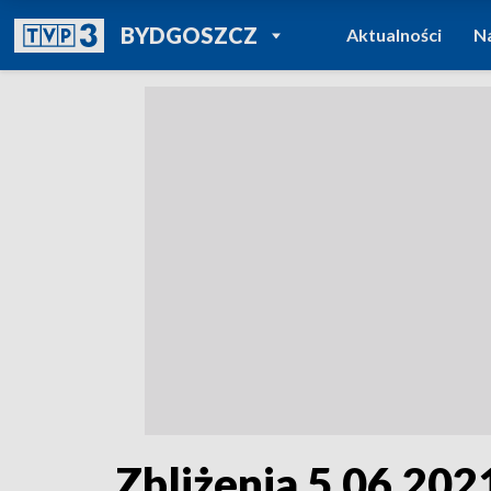
POWRÓT DO
BYDGOSZCZ
Aktualności
N
TVP REGIONY
Zbliżenia 5.06.202