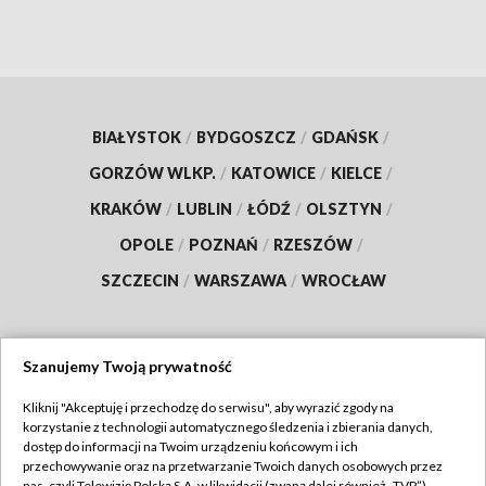
BIAŁYSTOK
/
BYDGOSZCZ
/
GDAŃSK
/
GORZÓW WLKP.
/
KATOWICE
/
KIELCE
/
KRAKÓW
/
LUBLIN
/
ŁÓDŹ
/
OLSZTYN
/
OPOLE
/
POZNAŃ
/
RZESZÓW
/
SZCZECIN
/
WARSZAWA
/
WROCŁAW
Szanujemy Twoją prywatność
Dołącz do nas:
Kliknij "Akceptuję i przechodzę do serwisu", aby wyrazić zgody na
korzystanie z technologii automatycznego śledzenia i zbierania danych,
TVP
dostęp do informacji na Twoim urządzeniu końcowym i ich
Abonament TVP
przechowywanie oraz na przetwarzanie Twoich danych osobowych przez
Regulamin TVP
nas, czyli Telewizję Polską S.A. w likwidacji (zwaną dalej również „TVP”),