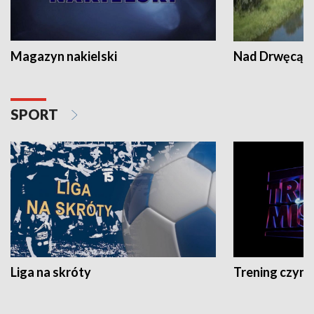
Magazyn nakielski
Nad Drwęcą
SPORT
Liga na skróty
Trening czyni 