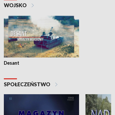
WOJSKO
Desant
SPOŁECZEŃSTWO