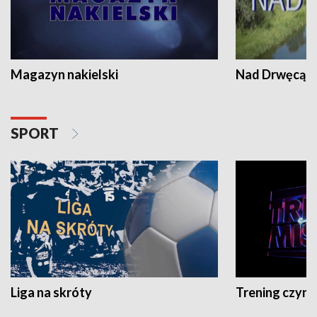
Magazyn nakielski
Nad Drwęcą
SPORT
Liga na skróty
Trening czyni 