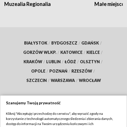
Muzealia Regionalia
Małe miejscow
BIAŁYSTOK
/
BYDGOSZCZ
/
GDAŃSK
/
GORZÓW WLKP.
/
KATOWICE
/
KIELCE
/
KRAKÓW
/
LUBLIN
/
ŁÓDŹ
/
OLSZTYN
/
OPOLE
/
POZNAŃ
/
RZESZÓW
/
SZCZECIN
/
WARSZAWA
/
WROCŁAW
Szanujemy Twoją prywatność
Dołącz do nas:
Kliknij "Akceptuję i przechodzę do serwisu", aby wyrazić zgody na
korzystanie z technologii automatycznego śledzenia i zbierania danych,
TVP
dostęp do informacji na Twoim urządzeniu końcowym i ich