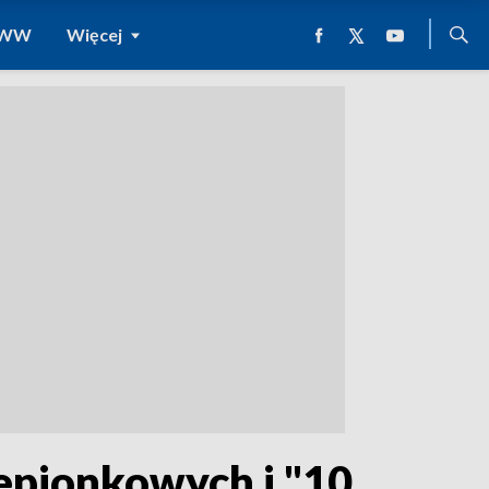
 WWW
Więcej
zepionkowych i "10