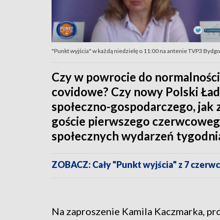
"Punkt wyjścia" w każdą niedzielę o 11:00 na antenie TVP3 Bydg
Czy w powrocie do normalności
covidowe? Czy nowy Polski Ład
społeczno-gospodarczego, jak z
goście pierwszego czerwcoweg
społecznych wydarzeń tygodni
ZOBACZ: Cały "Punkt wyjścia" z 7 czerw
Na zaproszenie Kamila Kaczmarka, p