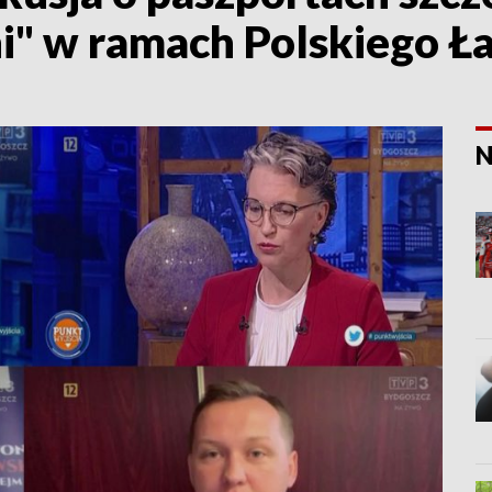
i" w ramach Polskiego Ł
N