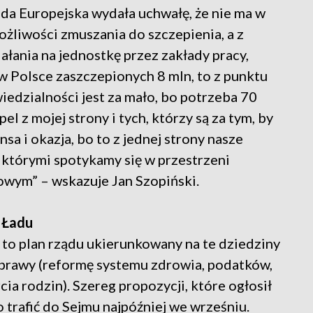
da Europejska wydała uchwałę, że nie ma w
żliwości zmuszania do szczepienia, a z
ałania na jednostkę przez zakłady pracy,
w Polsce zaszczepionych 8 mln, to z punktu
edzialności jest za mało, bo potrzeba 70
el z mojej strony i tych, którzy są za tym, by
nsa i okazja, bo to z jednej strony nasze
 z którymi spotykamy się w przestrzeni
owym” – wskazuje Jan Szopiński.
 Ładu
, to plan rządu ukierunkowany na te dziedziny
naprawy (reformę systemu zdrowia, podatków,
 rodzin). Szereg propozycji, które ogłosił
rafić do Sejmu najpóźniej we wrześniu.