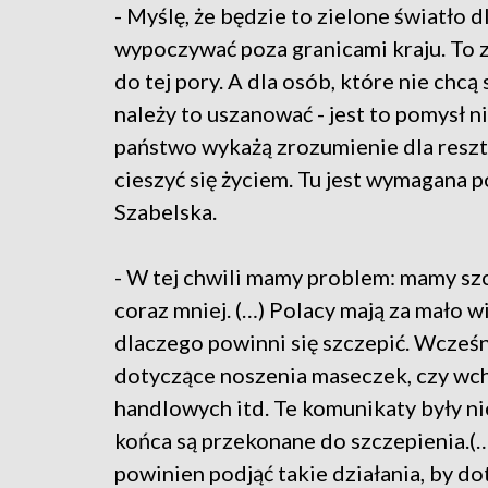
- Myślę, że będzie to zielone światło d
wypoczywać poza granicami kraju. To 
do tej pory. A dla osób, które nie chc
należy to uszanować - jest to pomysł ni
państwo wykażą zrozumienie dla reszt
cieszyć się życiem. Tu jest wymagana 
Szabelska.
- W tej chwili mamy problem: mamy szc
coraz mniej. (…) Polacy mają za mało w
dlaczego powinni się szczepić. Wcześn
dotyczące noszenia maseczek, czy wch
handlowych itd. Te komunikaty były ni
końca są przekonane do szczepienia.(…
powinien podjąć takie działania, by do