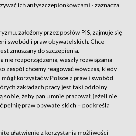
nazywać ich antyszczepionkowcami - zaznacza
ryzmu, założony przez posłów PiS, zajmuje się
ni swobód i praw obywatelskich. Chce
jest zmuszany do szczepienia.
a nie rozporządzenia, weszły rozwiązania
ako zespól chcemy reagować wówczas, kiedy
ie mógł korzystać w Polsce z praw i swobód
tórych zakładach pracy jest taki oddolny
sobie, żeby pan u mnie pracował, jeżeli nie
ć pełnię praw obywatelskich – podkreśla
mite ułatwienie z korzystania możliwości