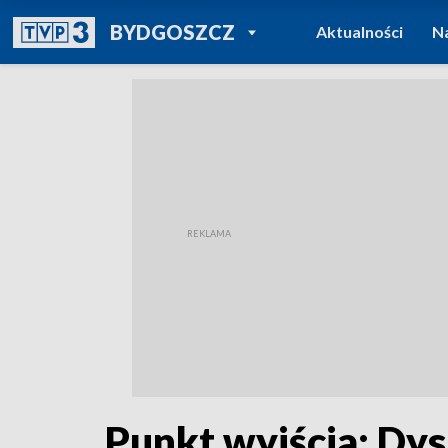
POWRÓT DO
BYDGOSZCZ
Aktualności
N
TVP REGIONY
Punkt wyjścia: Dys