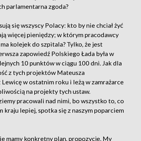
nich parlamentarna zgoda?
ją się wszyscy Polacy: kto by nie chciał żyć
ają więcej pieniędzy; w którym pracodawcy
ma kolejek do szpitala? Tylko, że jest
erwsza zapowiedź Polskiego Łada była w
lejnych 10 punktów w ciągu 100 dni. Jak dla
zość z tych projektów Mateusza
 Lewicę w ostatnim roku i leżą w zamrażarce
liwością na projekty tych ustaw.
iemy pracowali nad nimi, bo wszystko to, co
m kraju lepiej, spotka się z naszym poparciem
jmie mamy konkretny plan, propozycje. My