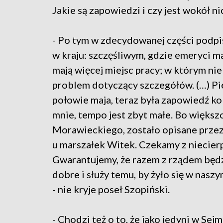
Jakie są zapowiedzi i czy jest wokół 
- Po tym w zdecydowanej części podpisu
w kraju: szczęśliwym, gdzie emeryci m
mają więcej miejsc pracy; w którym nie 
problem dotyczący szczegółów. (…) Pi
połowie maja, teraz była zapowiedź ko
mnie, tempo jest zbyt małe. Bo więks
Morawieckiego, zostało opisane przez
u marszałek Witek. Czekamy z niecierp
Gwarantujemy, że razem z rządem będz
dobre i służy temu, by żyło się w naszy
- nie kryje poseł Szopiński.
- Chodzi też o to, że jako jedyni w Se