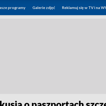
asze programy
Galerie zdjęć
Reklamuj się w TV i na
kusja o paszportach szc