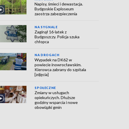
Napisy, śmieci i dewastacja.
Bydgoskie Exploseum
zaostrza zabezpieczenia
NA SYGNALE
Zaginął 16-latek z
Bydgoszczy. Policja szuka
chłopca
NA DROGACH
Wypadek na DK62 w
powiecie inowrocławskim.
Kierowca zabrany do szpitala
[zdjęcia]
SPOŁECZNE
Zmiany w usługach
opiekuńczych. Dłuższe
godziny wsparcia i nowe
obowiązki gmin