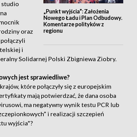
 studio
„Punkt wyjścia”: Założenia
yna
Nowego Ładu i Plan Odbudowy.
omocnik
Komentarze polityków z
regionu
rodziny oraz
 połączyli
elskiej i
eralny Solidarnej Polski Zbigniewa Ziobry.
wych jest sprawiedliwe?
krajów, które połączyły się z europejskim
tyfikaty mają potwierdzać, że dana osoba
irusowi, ma negatywny wynik testu PCR lub
czepionkowych” i realizacji szczepień
tu wyjścia"?