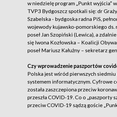
w niedzielę program „Punkt wyjścia” w
TVP3 Bydgoszcz spotkali się: dr Graż
Szabelska - bydgoska radna PiS, pełn
wojewody kujawsko-pomorskiego ds. 
poseł Jan Szopiński (Lewica), a zdalnie
się Iwona Kozłowska – Koalicji Obywat
poseł Mariusz Kałużny – sekretarz gen
Czy wprowadzenie paszportów covido
Polska jest wśród pierwszych siedmiu 
systemem informatycznym. Cyfrowe cer
została zaszczepiona przeciw koronaw
przeszła COVID-19. Co o „paszporty sz
przeciw COVID-19 sądzą goście „Punk