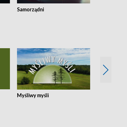
Samorządni
Wspólna sp
Myśliwy myśli
Spotkania z 