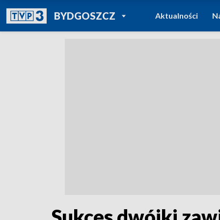
POWRÓT DO
BYDGOSZCZ
Aktualności
N
TVP REGIONY
Sukces dwójki zaw