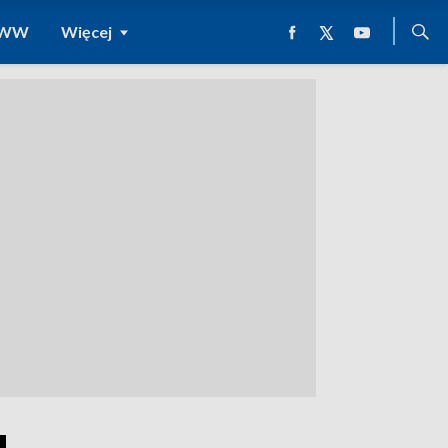
 WWW
Więcej
u