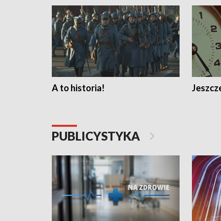
A to historia!
Jeszcze
PUBLICYSTYKA