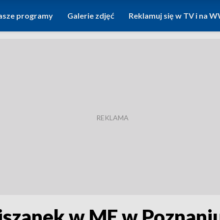
asze programy
Galerie zdjęć
Reklamuj się w TV i na
iszanek w ME w Poznani