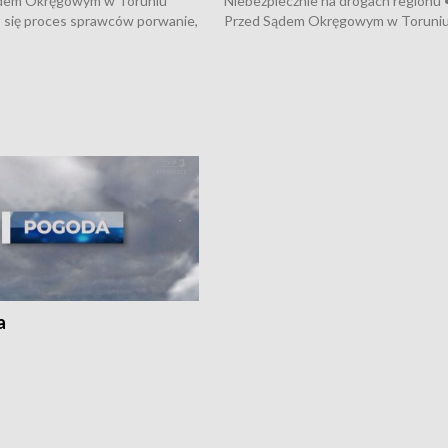
dem Okręgowym w Toruniu
Niebezpiecznie na drogach regionu 
 się proces sprawców porwanie,
Przed Sądem Okręgowym w Toruni
 tortur pod Grudziądzem • 3 mln
rozpoczął się proces sprawców por
 mogą wynosić straty po pożarze
pobicie i tortur pod Grudziądzem • 
Kossaka w Bydgoszczy •
o oszczędzanie wody • Ważne dla
cznie na drogach regionu •
rolników badania w Stacji Doświadcz
ąg sporu o pranie na bydgoskich
Oceny Odmian w Chrząstowie
kach
a