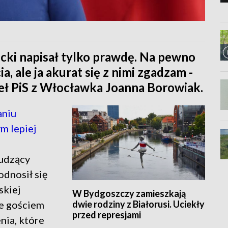
cki napisał tylko prawdę. Na pewno
, ale ja akurat się z nimi zgadzam -
eł PiS z Włocławka Joanna Borowiak.
aniu
m lepiej
budzący
odnosił się
skiej
W Bydgoszczy zamieszkają
dwie rodziny z Białorusi. Uciekły
ie gościem
przed represjami
nia, które