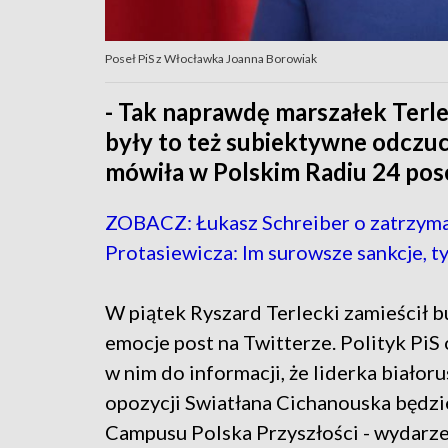
Poseł PiS z Włocławka Joanna Borowiak
- Tak naprawdę marszałek Terle
były to też subiektywne odczucia
mówiła w Polskim Radiu 24 pos
ZOBACZ: Łukasz Schreiber o zatrzym
Protasiewicza: Im surowsze sankcje, ty
W piątek Ryszard Terlecki zamieścił 
emocje post na Twitterze. Polityk PiS 
w nim do informacji, że liderka białoru
opozycji Swiatłana Cichanouska będz
Campusu Polska Przyszłości - wydarze