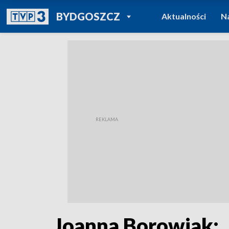
POWRÓT DO
BYDGOSZCZ
Aktualności
N
TVP REGIONY
Joanna Borowiak: 