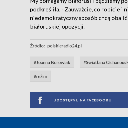
My pomagamy Białorusi i będziemy pom
podkreśliła. - Zauważcie, co robicie i n
niedemokratyczny sposób chcą obalić 
białoruskiej opozycji.
Źródło:
polskieradio24.pl
#Joanna Borowiak
#Swiatłana Cichanous
#reżim
UDOSTĘPNIJ NA FACEBOOKU