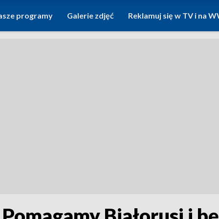
asze programy
Galerie zdjęć
Reklamuj się w TV i na
„Pomagamy Białorusi i 