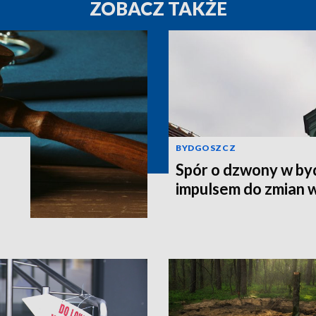
ZOBACZ TAKŻE
BYDGOSZCZ
Spór o dzwony w by
impulsem do zmian 