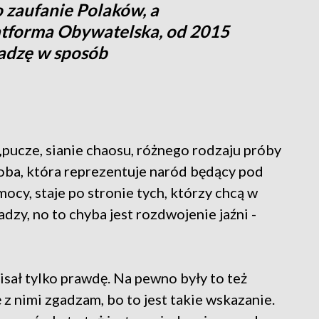
 zaufanie Polaków, a
latforma Obywatelska, od 2015
adzę w sposób
„pucze, sianie chaosu, różnego rodzaju próby
 osoba, która reprezentuje naród będący pod
mocy, staje po stronie tych, którzy chcą w
zy, no to chyba jest rozdwojenie jaźni -
isał tylko prawdę. Na pewno były to też
 z nimi zgadzam, bo to jest takie wskazanie.