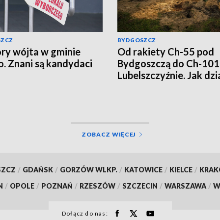
SZCZ
BYDGOSZCZ
y wójta w gminie
Od rakiety Ch-55 pod
o. Znani są kandydaci
Bydgoszczą do Ch-101
Lubelszczyźnie. Jak dzi
rosyjska propaganda?
ZOBACZ WIĘCEJ
SZCZ
/
GDAŃSK
/
GORZÓW WLKP.
/
KATOWICE
/
KIELCE
/
KRA
N
/
OPOLE
/
POZNAŃ
/
RZESZÓW
/
SZCZECIN
/
WARSZAWA
/
W
Dołącz do nas: