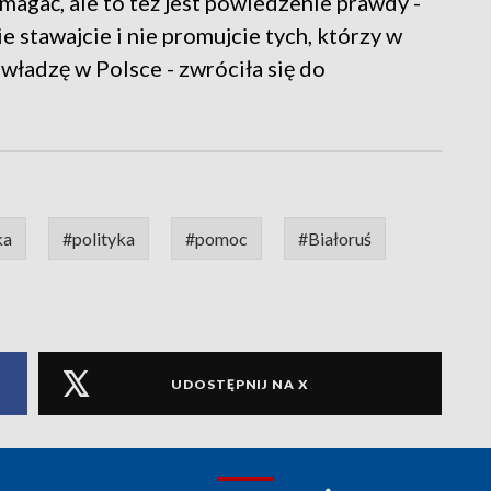
agać, ale to też jest powiedzenie prawdy -
ie stawajcie i nie promujcie tych, którzy w
władzę w Polsce - zwróciła się do
ka
#polityka
#pomoc
#Białoruś
UDOSTĘPNIJ NA X