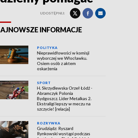
UDOSTĘPNIJ:
AJNOWSZE INFORMACJE
POLITYKA
Nieprawidłowości w komisji
wyborczej we Włocławku.
Osiem osób z aktem
oskarżenia
SPORT
H. Skrzydlewska Orzeł Łódź -
Abramczyk Polonia
Bydgoszcz. Lider Metalkas 2.
Ekstraligi lepszy w meczu na
szczycie! [relacja]
ROZRYWKA
Grudziądz: Ryszard
Rynkowski wystąpi podczas