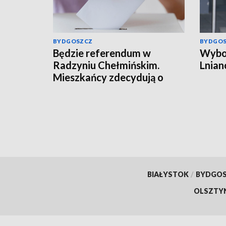
BYDGOSZCZ
BYDGO
Będzie referendum w
Wybor
Radzyniu Chełmińskim.
Lnian
Mieszkańcy zdecydują o
przyszłości burmistrza
BIAŁYSTOK
/
BYDGO
OLSZTY