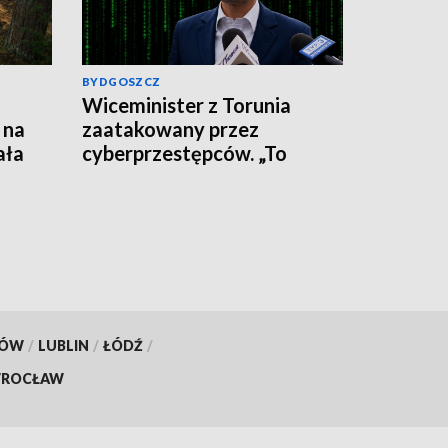
BYDGOSZCZ
Wiceminister z Torunia
 na
zaatakowany przez
ała
cyberprzestępców. „To
wirus, nie klikajcie”
KÓW
/
LUBLIN
/
ŁÓDŹ
/
ROCŁAW