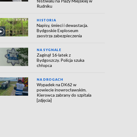
festiwalu na Plaży Miejskiej w
Rudniku
HISTORIA
Napisy, śmieci i dewastacja.
Bydgoskie Exploseum
zaostrza zabezpieczenia
NA SYGNALE
Zaginął 16-latek z
Bydgoszczy. Policja szuka
chłopca
NA DROGACH
Wypadek na DK62 w
powiecie inowrocławskim.
Kierowca zabrany do szpitala
[zdjęcia]