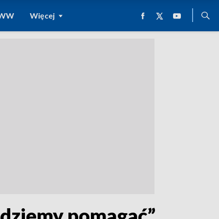
 WWW
Więcej
będziemy pomagać”