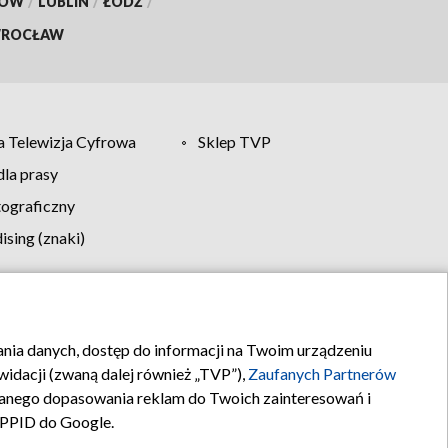
KÓW
/
LUBLIN
/
ŁÓDŹ
/
ROCŁAW
 Telewizja Cyfrowa
Sklep TVP
la prasy
tograficzny
sing (znaki)
klamy
Kontakt
rania danych, dostęp do informacji na Twoim urządzeniu
idacji (zwaną dalej również „TVP”),
Zaufanych Partnerów
anego dopasowania reklam do Twoich zainteresowań i
a PPID do Google.