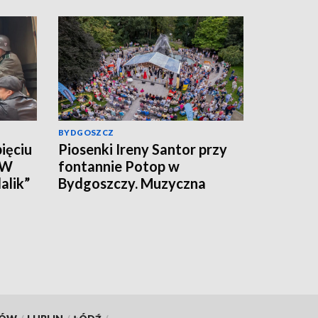
BYDGOSZCZ
ięciu
Piosenki Ireny Santor przy
 W
fontannie Potop w
alik”
Bydgoszczy. Muzyczna
uczta