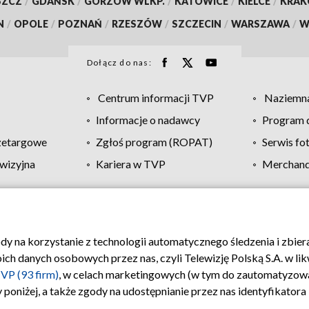
SZCZ
/
GDAŃSK
/
GORZÓW WLKP.
/
KATOWICE
/
KIELCE
/
KRA
N
/
OPOLE
/
POZNAŃ
/
RZESZÓW
/
SZCZECIN
/
WARSZAWA
/
W
Dołącz do nas:
Centrum informacji TVP
Naziemna
Informacje o nadawcy
Program d
zetargowe
Zgłoś program (ROPAT)
Serwis fo
wizyjna
Kariera w TVP
Merchandi
Polityka prywatności
Moje zgody
Pomoc
Biuro re
ody na korzystanie z technologii automatycznego śledzenia i zbie
 danych osobowych przez nas, czyli Telewizję Polską S.A. w likw
VP (93 firm)
, w celach marketingowych (w tym do zautomatyzow
 poniżej, a także zgody na udostępnianie przez nas identyfikator