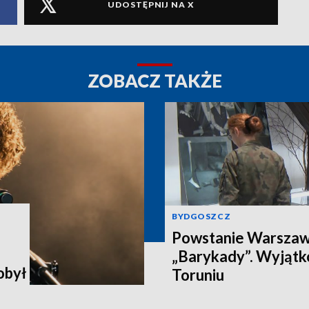
UDOSTĘPNIJ NA X
ZOBACZ TAKŻE
BYDGOSZCZ
Powstanie Warszaw
„Barykady”. Wyjąt
obył
Toruniu