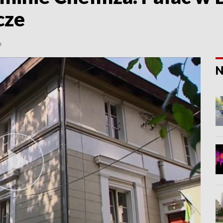
cze
O
N