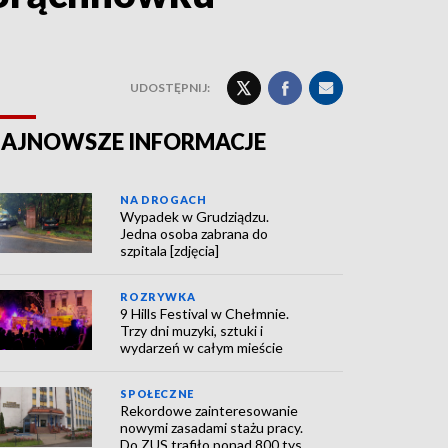
UDOSTĘPNIJ:
AJNOWSZE INFORMACJE
NA DROGACH
Wypadek w Grudziądzu.
Jedna osoba zabrana do
szpitala [zdjęcia]
ROZRYWKA
9 Hills Festival w Chełmnie.
Trzy dni muzyki, sztuki i
wydarzeń w całym mieście
SPOŁECZNE
Rekordowe zainteresowanie
nowymi zasadami stażu pracy.
Do ZUS trafiło ponad 800 tys.