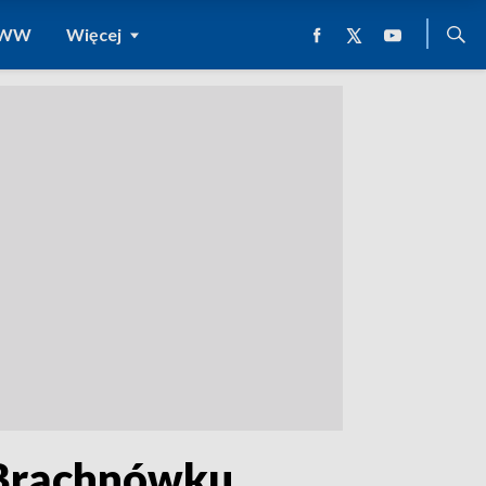
 WWW
Więcej
 Brąchnówku