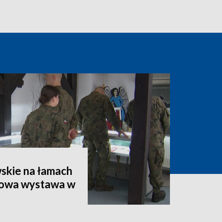
skie na łamach
kowa wystawa w