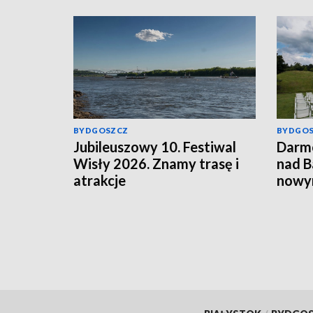
BYDGOSZCZ
BYDGO
Jubileuszowy 10. Festiwal
Darm
Wisły 2026. Znamy trasę i
nad B
atrakcje
nowym
bydgo