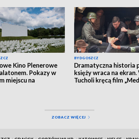
SZCZ
BYDGOSZCZ
owe Kino Plenerowe
Dramatyczna historia p
alatonem. Pokazy w
księży wraca na ekran.
 miejscu na
Tucholi kręcą film „Med
skich Bartodziejach
ZOBACZ WIĘCEJ