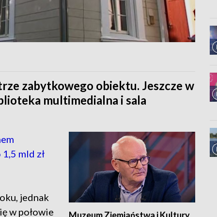
rze zabytkowego obiektu. Jeszcze w
lioteka multimedialna i sala
nem
 1,5 mld zł
oku, jednak
ię w połowie
Muzeum Ziemiaństwa i Kultury