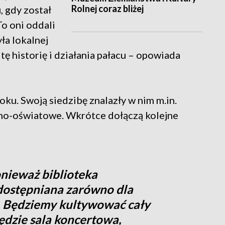
Rolnej coraz bliżej
, gdy został
To oni oddali
ła lokalnej
tę historię i działania pałacu – opowiada
ku. Swoją siedzibę znalazły w nim m.in.
lno-oświatowe. Wkrótce dołączą kolejne
onieważ biblioteka
dostępniana zarówno dla
. Będziemy kultywować cały
Będzie sala koncertowa,