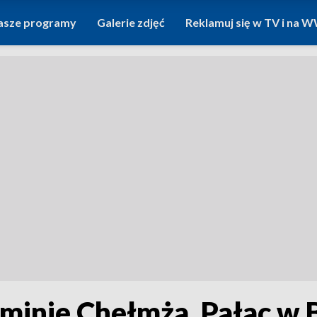
asze programy
Galerie zdjęć
Reklamuj się w TV i na
gminie Chełmża. Pałac w