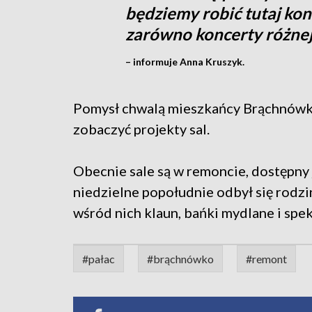
będziemy robić tutaj kon
zarówno koncerty różne
– informuje Anna Kruszyk.
Pomysł chwalą mieszkańcy Brąchnówka
zobaczyć projekty sal.
Obecnie sale są w remoncie, dostępny 
niedzielne popołudnie odbył się rodzinn
wśród nich klaun, bańki mydlane i spek
#pałac
#brąchnówko
#remont