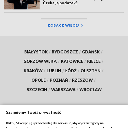
Czeka ją podatek?
ZOBACZ WIĘCEJ
BIAŁYSTOK
/
BYDGOSZCZ
/
GDAŃSK
/
GORZÓW WLKP.
/
KATOWICE
/
KIELCE
/
KRAKÓW
/
LUBLIN
/
ŁÓDŹ
/
OLSZTYN
/
OPOLE
/
POZNAŃ
/
RZESZÓW
/
SZCZECIN
/
WARSZAWA
/
WROCŁAW
Szanujemy Twoją prywatność
Dołącz do nas:
Kliknij "Akceptuję i przechodzę do serwisu", aby wyrazić zgody na