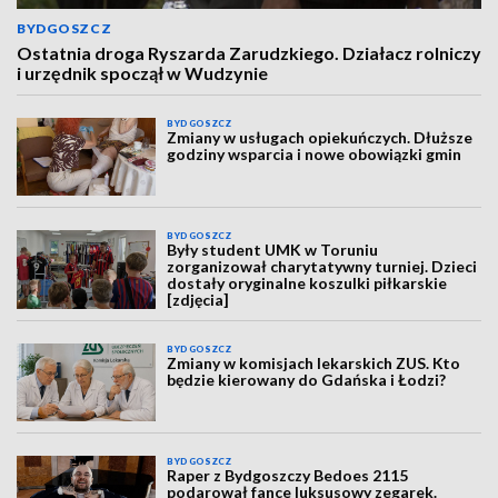
BYDGOSZCZ
Ostatnia droga Ryszarda Zarudzkiego. Działacz rolniczy
i urzędnik spoczął w Wudzynie
BYDGOSZCZ
Zmiany w usługach opiekuńczych. Dłuższe
godziny wsparcia i nowe obowiązki gmin
BYDGOSZCZ
Były student UMK w Toruniu
zorganizował charytatywny turniej. Dzieci
dostały oryginalne koszulki piłkarskie
[zdjęcia]
BYDGOSZCZ
Zmiany w komisjach lekarskich ZUS. Kto
będzie kierowany do Gdańska i Łodzi?
BYDGOSZCZ
Raper z Bydgoszczy Bedoes 2115
podarował fance luksusowy zegarek.