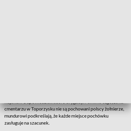
Jest to istotne dla tego cmentarza.
Odnowienie w 2018 r. ocaliło je od
zapomnienia, jednak jak każde miejsce
pamięci wymaga regularnej pielęgnacji
- podkreśla por. Paweł Banasiak, oficer prasowy 8.
Kujawsko-Pomorskiej Brygady OT.
Terytorialsi z kujawsko-pomorskiej brygady cyklicznie
organizują akcje porządkowania cmentarzy w
województwie, które są miejscami pochówku polskich
żołnierzy. Jest to elementem uczestnictwa w programie
„Korzenie”. Jego koordynator, st. szer. Marek Biernacki
odpowiada za dbanie o miejsca pamięci na terenie
województwa kujawsko-pomorskiego, które jest Stałym
Rejonem Odpowiedzialności 8 brygady. Pomimo tego, że na
cmentarzu w Toporzysku nie są pochowani polscy żołnierze,
mundurowi podkreślają, że każde miejsce pochówku
zasługuje na szacunek.