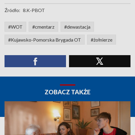
Źródło:
8.K-PBOT
#WOT
#cmentarz
#dewastacja
#Kujawsko-Pomorska Brygada OT
#żołnierze
ZOBACZ TAKŻE