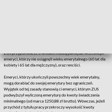
pracy, 485,04 zł dla rent z tytułu częściowej niezdolności do
pracy i 549,71 zł - dla rent rodzinnych, do których
uprawniona jest jedna osoba.
Inaczej jest w przypadku renty socjalnej. Renta socjalna
zostanie zawieszona po przekroczeniu 3977,10 zł brutto
przychodu.
ZUS przypomina, że o limitach muszą pamiętać wcześniejsi
emeryci, którzy nie osiągnęli wieku emerytalnego (60 lat dla
kobiety i 65 lat dla mężczyzny), oraz renciści.
Emeryci, którzy ukończyli powszechny wiek emerytalny,
mogą dorabiać do swojej emerytury bez ograniczeń.
Wyjątek od tej zasady stanowią ci emeryci, którym ZUS
podwyższył wyliczoną emeryturę do kwoty świadczenia
minimalnego (od marca 1250,88 zł brutto). Wówczas, jeżeli
przychód z tytułu pracy przekroczy wysokość kwoty