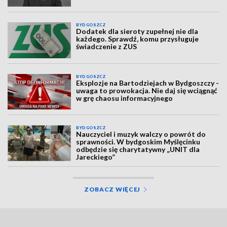
BYDGOSZCZ
Dodatek dla sieroty zupełnej nie dla
każdego. Sprawdź, komu przysługuje
świadczenie z ZUS
BYDGOSZCZ
Eksplozje na Bartodziejach w Bydgoszczy -
uwaga to prowokacja. Nie daj się wciągnąć
w grę chaosu informacyjnego
BYDGOSZCZ
Nauczyciel i muzyk walczy o powrót do
sprawności. W bydgoskim Myślęcinku
odbędzie się charytatywny „UNIT dla
Jareckiego”
ZOBACZ WIĘCEJ