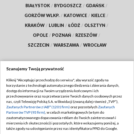
BIAŁYSTOK
/
BYDGOSZCZ
/
GDAŃSK
/
GORZÓW WLKP.
/
KATOWICE
/
KIELCE
/
KRAKÓW
/
LUBLIN
/
ŁÓDŹ
/
OLSZTYN
/
OPOLE
/
POZNAŃ
/
RZESZÓW
/
SZCZECIN
/
WARSZAWA
/
WROCŁAW
Szanujemy Twoją prywatność
Dołącz do nas:
Kliknij "Akceptuję i przechodzę do serwisu", aby wyrazić zgody na
korzystanie z technologii automatycznego śledzenia i zbierania danych,
TVP
dostęp do informacji na Twoim urządzeniu końcowym i ich
Abonament TVP
przechowywanie oraz na przetwarzanie Twoich danych osobowych przez
Regulamin TVP
nas, czyli Telewizję Polską S.A. w likwidacji (zwaną dalej również „TVP”),
Emisja w TVP
Polityka prywatności
Zaufanych Partnerów z IAB* (1201 firm)
oraz pozostałych
Zaufanych
Partnerów TVP (93 firm)
, w celach marketingowych (w tym do
Centrum informacji TVP
Moje zgody
zautomatyzowanego dopasowania reklam do Twoich zainteresowań i
mierzenia ich skuteczności) i pozostałych, które wskazujemy poniżej, a
Naziemna Telewizja Cyfrowa
Pomoc
także zgody na udostępnianie przez nas identyfikatora PPID do Google.