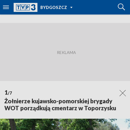
POWRÓT DO
BYDGOSZCZ
TVP REGIONY
1
/7
Żołnierze kujawsko-pomorskiej brygady
WOT porządkują cmentarz w Toporzysku