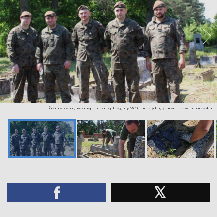
Żołnierze kujawsko-pomorskiej brygady WOT porządkują cmentarz w Toporzysku