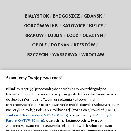
BIAŁYSTOK
/
BYDGOSZCZ
/
GDAŃSK
/
GORZÓW WLKP.
/
KATOWICE
/
KIELCE
/
KRAKÓW
/
LUBLIN
/
ŁÓDŹ
/
OLSZTYN
/
OPOLE
/
POZNAŃ
/
RZESZÓW
/
SZCZECIN
/
WARSZAWA
/
WROCŁAW
Szanujemy Twoją prywatność
Dołącz do nas:
Kliknij "Akceptuję i przechodzę do serwisu", aby wyrazić zgody na
korzystanie z technologii automatycznego śledzenia i zbierania danych,
TVP
dostęp do informacji na Twoim urządzeniu końcowym i ich
Abonament TVP
przechowywanie oraz na przetwarzanie Twoich danych osobowych przez
Regulamin TVP
nas, czyli Telewizję Polską S.A. w likwidacji (zwaną dalej również „TVP”),
Emisja w TVP
Polityka prywatności
Zaufanych Partnerów z IAB* (1201 firm)
oraz pozostałych
Zaufanych
Partnerów TVP (93 firm)
, w celach marketingowych (w tym do
Centrum informacji TVP
Moje zgody
zautomatyzowanego dopasowania reklam do Twoich zainteresowań i
mierzenia ich skuteczności) i pozostałych, które wskazujemy poniżej, a