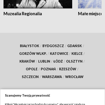
Muzealia Regionalia
Małe miejscow
BIAŁYSTOK
/
BYDGOSZCZ
/
GDAŃSK
/
GORZÓW WLKP.
/
KATOWICE
/
KIELCE
/
KRAKÓW
/
LUBLIN
/
ŁÓDŹ
/
OLSZTYN
/
OPOLE
/
POZNAŃ
/
RZESZÓW
/
SZCZECIN
/
WARSZAWA
/
WROCŁAW
Szanujemy Twoją prywatność
Dołącz do nas:
Kliknij "Akceptuję i przechodzę do serwisu", aby wyrazić zgody na