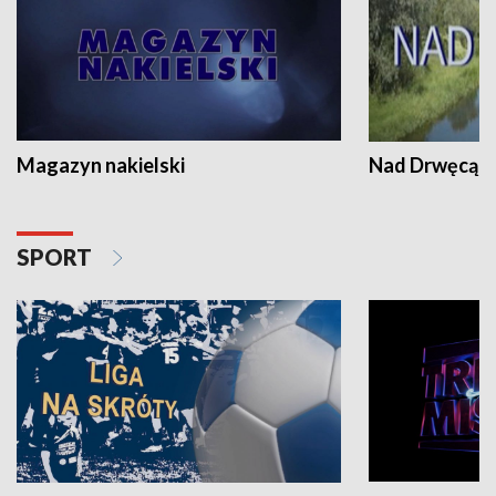
Magazyn nakielski
Nad Drwęcą
SPORT