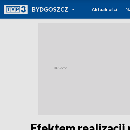
POWRÓT DO
BYDGOSZCZ
Aktualności
N
TVP REGIONY
Efektem realizacji