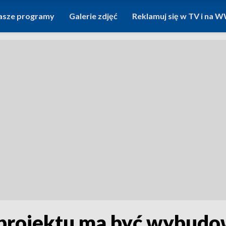
asze programy
Galerie zdjęć
Reklamuj się w TV i na
 projektu ma być wybudo