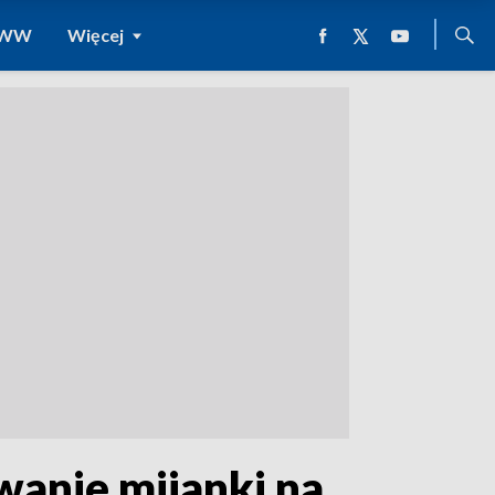
 WWW
Więcej
wanie mijanki na