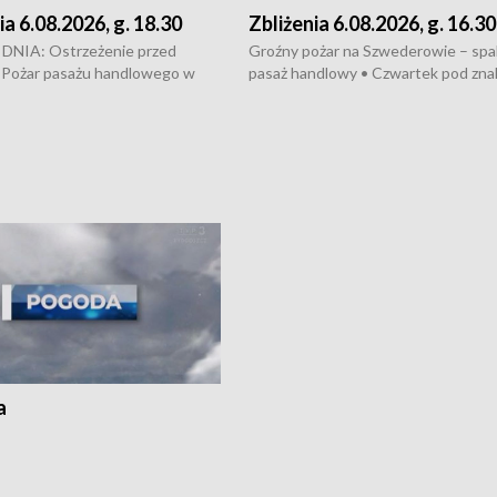
ia 6.08.2026, g. 18.30
Zbliżenia 6.08.2026, g. 16.30
NIA: Ostrzeżenie przed
Groźny pożar na Szwederowie – spali
 Pożar pasażu handlowego w
pasaż handlowy • Czwartek pod zna
y • Policja rozbiła lokalną siatkę
upałów i burz • Dobre prognozy dla
– grozi im do 12 lat więzienia •
kukurydzy – rolnicy mogą liczyć na
odowa na trasie Rypin-Toruń –
wysokie plony • Akcja porodowa na 
licyjny patrol • Wyjątkowy
Rypin-Toruń – pomógł policyjny patr
UMK w Toruniu
Zapraszamy na kolejną odsłonę pro
„Studio Lato”
a