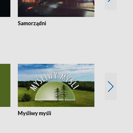
Samorządni
Wspólna sp
Myśliwy myśli
Spotkania z 