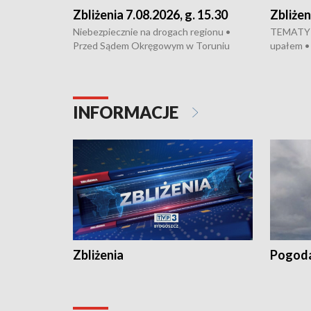
Zbliżenia 7.08.2026, g. 15.30
Zbliżen
Niebezpiecznie na drogach regionu •
TEMATY D
Przed Sądem Okręgowym w Toruniu
upałem •
rozpoczął się proces sprawców porwanie,
Bydgoszcz
pobicie i tortur pod Grudziądzem • Apele
dealerską 
o oszczędzanie wody • Ważne dla
Akcja por
rolników badania w Stacji Doświadczalnej
pomógł po
INFORMACJE
Oceny Odmian w Chrząstowie •
projekt 
Zbliżenia
Pogod