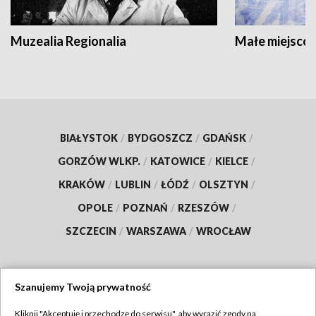
Muzealia Regionalia
Małe miejscow
BIAŁYSTOK
/
BYDGOSZCZ
/
GDAŃSK
/
GORZÓW WLKP.
/
KATOWICE
/
KIELCE
/
KRAKÓW
/
LUBLIN
/
ŁÓDŹ
/
OLSZTYN
/
OPOLE
/
POZNAŃ
/
RZESZÓW
/
SZCZECIN
/
WARSZAWA
/
WROCŁAW
Szanujemy Twoją prywatność
Dołącz do nas:
Kliknij "Akceptuję i przechodzę do serwisu", aby wyrazić zgody na