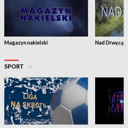
Magazyn nakielski
Nad Drwęcą
SPORT