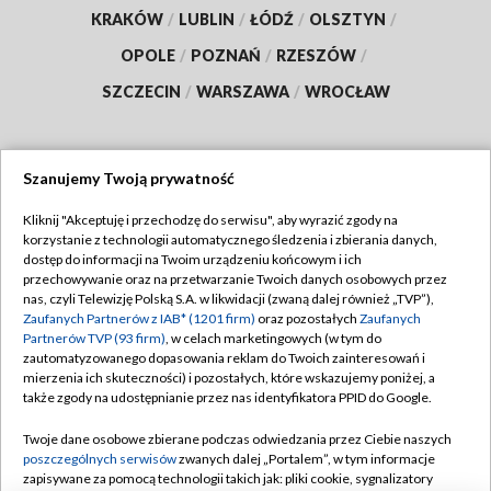
KRAKÓW
/
LUBLIN
/
ŁÓDŹ
/
OLSZTYN
/
OPOLE
/
POZNAŃ
/
RZESZÓW
/
SZCZECIN
/
WARSZAWA
/
WROCŁAW
Szanujemy Twoją prywatność
Dołącz do nas:
Kliknij "Akceptuję i przechodzę do serwisu", aby wyrazić zgody na
korzystanie z technologii automatycznego śledzenia i zbierania danych,
TVP
dostęp do informacji na Twoim urządzeniu końcowym i ich
Abonament TVP
przechowywanie oraz na przetwarzanie Twoich danych osobowych przez
Regulamin TVP
nas, czyli Telewizję Polską S.A. w likwidacji (zwaną dalej również „TVP”),
Emisja w TVP
Polityka prywatności
Zaufanych Partnerów z IAB* (1201 firm)
oraz pozostałych
Zaufanych
Partnerów TVP (93 firm)
, w celach marketingowych (w tym do
Centrum informacji TVP
Moje zgody
zautomatyzowanego dopasowania reklam do Twoich zainteresowań i
mierzenia ich skuteczności) i pozostałych, które wskazujemy poniżej, a
Naziemna Telewizja Cyfrowa
Pomoc
także zgody na udostępnianie przez nas identyfikatora PPID do Google.
Sklep TVP
Biuro reklamy
Twoje dane osobowe zbierane podczas odwiedzania przez Ciebie naszych
Rada Programowa
Kontakt
poszczególnych serwisów
zwanych dalej „Portalem”, w tym informacje
zapisywane za pomocą technologii takich jak: pliki cookie, sygnalizatory
System NOS