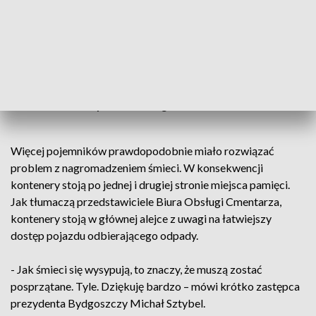
Wstyd. Bardzo nas to kombatantów boli.
Przecież gospodarzem jest prezydent
miasta. Takich zasłużonych ludzi, którzy
niewinnie przelali krew i zrobić z tego
takie pośmiewisko. Kto to widział?
- zaznacza kpt. Wacław Legan.
Więcej pojemników prawdopodobnie miało rozwiązać
problem z nagromadzeniem śmieci. W konsekwencji
kontenery stoją po jednej i drugiej stronie miejsca pamięci.
Jak tłumaczą przedstawiciele Biura Obsługi Cmentarza,
kontenery stoją w głównej alejce z uwagi na łatwiejszy
dostęp pojazdu odbierającego odpady.
- Jak śmieci się wysypują, to znaczy, że muszą zostać
posprzątane. Tyle. Dziękuję bardzo – mówi krótko zastępca
prezydenta Bydgoszczy Michał Sztybel.