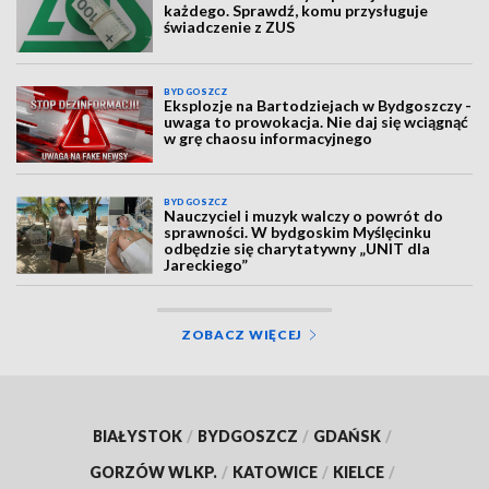
każdego. Sprawdź, komu przysługuje
świadczenie z ZUS
BYDGOSZCZ
Eksplozje na Bartodziejach w Bydgoszczy -
uwaga to prowokacja. Nie daj się wciągnąć
w grę chaosu informacyjnego
BYDGOSZCZ
Nauczyciel i muzyk walczy o powrót do
sprawności. W bydgoskim Myślęcinku
odbędzie się charytatywny „UNIT dla
Jareckiego”
ZOBACZ WIĘCEJ
BIAŁYSTOK
/
BYDGOSZCZ
/
GDAŃSK
/
GORZÓW WLKP.
/
KATOWICE
/
KIELCE
/