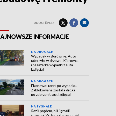
UDOSTĘPNIJ:
AJNOWSZE INFORMACJE
NA DROGACH
Wypadek w Borównie. Auto
uderzyło w drzewo. Kierowca
i pasażerka wypadki z auta
[zdjęcia]
NA DROGACH
Elzanowo: ranni po wypadku.
Zablokowana została droga
po zderzeniu aut [zdjęcia]
NA SYGNALE
Razili prądem, bili i grozili
śmiercią. W Toruniu rozpoczął