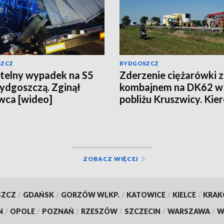
SZCZ
BYDGOSZCZ
telny wypadek na S5
Zderzenie ciężarówki z
ydgoszczą. Zginął
kombajnem na DK62 w
wca [wideo]
pobliżu Kruszwicy. Kie
uwięziony, LPR w akcji
[aktualizacja, wideo]
ZOBACZ WIĘCEJ
SZCZ
/
GDAŃSK
/
GORZÓW WLKP.
/
KATOWICE
/
KIELCE
/
KRA
N
/
OPOLE
/
POZNAŃ
/
RZESZÓW
/
SZCZECIN
/
WARSZAWA
/
W