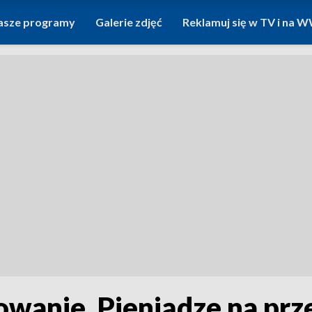
asze programy
Galerie zdjęć
Reklamuj się w TV i na
wanie. Pieniądze na pr