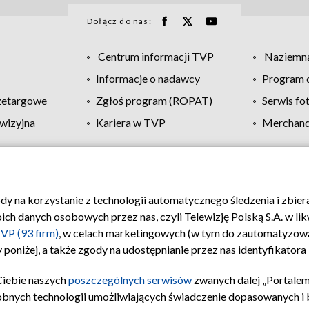
Dołącz do nas:
Centrum informacji TVP
Naziemna
Informacje o nadawcy
Program d
zetargowe
Zgłoś program (ROPAT)
Serwis fo
wizyjna
Kariera w TVP
Merchandi
Polityka prywatności
Moje zgody
Pomoc
Biuro re
ody na korzystanie z technologii automatycznego śledzenia i zbie
 danych osobowych przez nas, czyli Telewizję Polską S.A. w likw
VP (93 firm)
, w celach marketingowych (w tym do zautomatyzow
 poniżej, a także zgody na udostępnianie przez nas identyfikator
Ciebie naszych
poszczególnych serwisów
zwanych dalej „Portalem
obnych technologii umożliwiających świadczenie dopasowanych i be