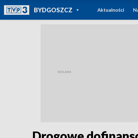
POWRÓT DO
BYDGOSZCZ
Aktualności
N
TVP REGIONY
Drogowe dofinanso