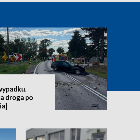
 wypadku.
a droga po
ia]