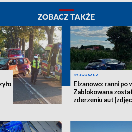
ZOBACZ TAKŻE
BYDGOSZCZ
zyło
Elzanowo: ranni po
Zablokowana został
zderzeniu aut [zdjęc