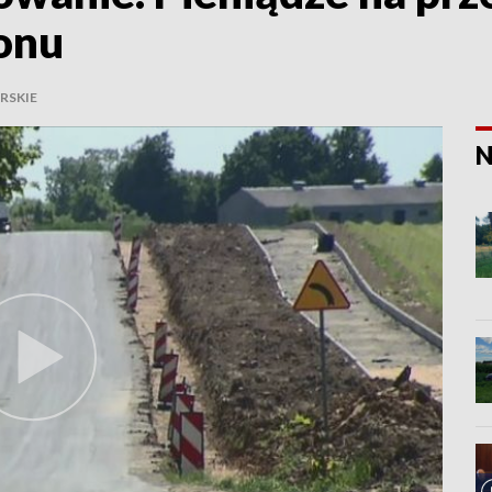
ionu
RSKIE
N