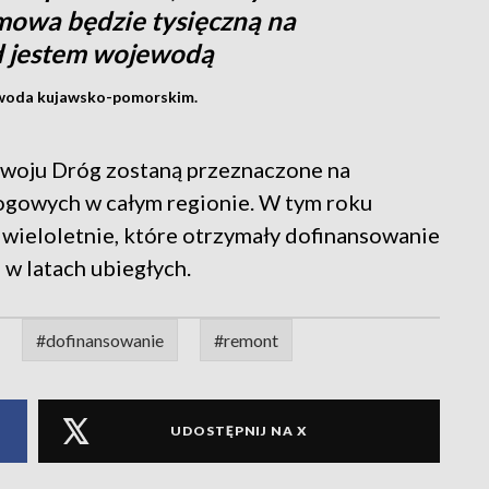
umowa będzie tysięczną na
d jestem wojewodą
ewoda kujawsko-pomorskim.
woju Dróg zostaną przeznaczone na
gowych w całym regionie. W tym roku
wieloletnie, które otrzymały dofinansowanie
 latach ubiegłych.
#dofinansowanie
#remont
UDOSTĘPNIJ NA X