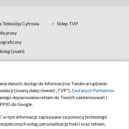
 Telewizja Cyfrowa
Sklep TVP
la prasy
tograficzny
sing (znaki)
klamy
Kontakt
rania danych, dostęp do informacji na Twoim urządzeniu
idacji (zwaną dalej również „TVP”),
Zaufanych Partnerów
anego dopasowania reklam do Twoich zainteresowań i
a PPID do Google.
”, w tym informacje zapisywane za pomocą technologii
zpiecznych usług, personalizację treści oraz reklam,