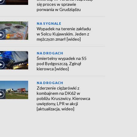
się proces w sprawie
porwania w Grudziądzu
NA SYGNALE
Wypadek na terenie zakładu
w Solcu Kujawskim. Jeden z
mężczyzn zmarł [wideo]
NA DROGACH
Śmiertelny wypadek na S5
pod Bydgoszczą. Zginął
kierowca [wideo]
NA DROGACH
Zderzenie ciężarówki z
kombajnem na DK62 w
pobliżu Kruszwicy. Kierowca
uwięziony, LPR w akcji
[aktualizacja, wideo]