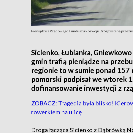
Pieniądze z Rządowego Funduszu Rozwoju Dróg zostaną przezn
Sicienko, Łubianka, Gniewkowo
gmin trafią pieniądze na prze
regionie to w sumie ponad 157
pomorski podpisał we wtorek 
dofinansowanie inwestycji z 
ZOBACZ: Tragedia była blisko! Kiero
rowerkiem na ulicę
Droga łącząca Sicienko z Dąbrówką No