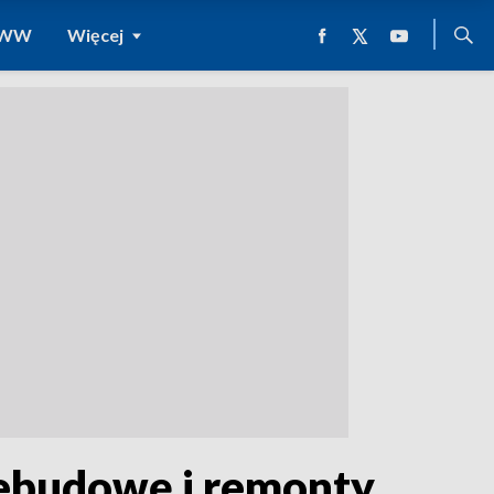
 WWW
Więcej
zebudowę i remonty