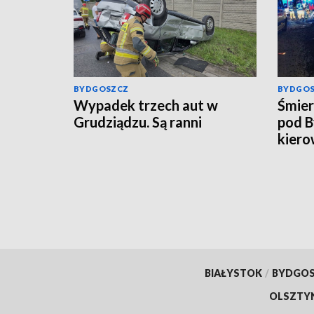
BYDGOSZCZ
BYDGO
Wypadek trzech aut w
Śmier
Grudziądzu. Są ranni
pod B
kiero
BIAŁYSTOK
/
BYDGO
OLSZTY