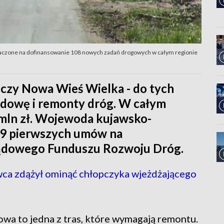
aczone na dofinansowanie 108 nowych zadań drogowych w całym regionie
 czy Nowa Wieś Wielka - do tych
budowę i remonty dróg. W całym
 mln zł. Wojewoda kujawsko-
19 pierwszych umów na
rządowego Funduszu Rozwoju Dróg.
wca zdążył ominąć chłopczyka wjeżdżającego
wa to jedna z tras, które wymagają remontu.