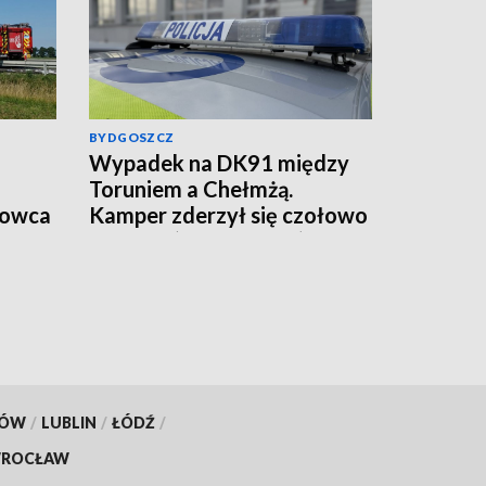
BYDGOSZCZ
Wypadek na DK91 między
Toruniem a Chełmżą.
rowca
Kamper zderzył się czołowo
z autem (aktualizacja)
KÓW
/
LUBLIN
/
ŁÓDŹ
/
ROCŁAW