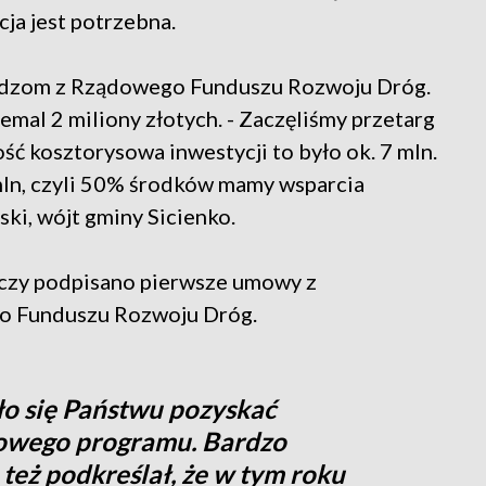
ja jest potrzebna.
iądzom z Rządowego Funduszu Rozwoju Dróg.
emal 2 miliony złotych. - Zaczęliśmy przetarg
ć kosztorysowa inwestycji to było ok. 7 mln.
mln, czyli 50% środków mamy wsparcia
ki, wójt gminy Sicienko.
zy podpisano pierwsze umowy z
 Funduszu Rozwoju Dróg.
ało się Państwu pozyskać
owego programu. Bardzo
 też podkreślał, że w tym roku