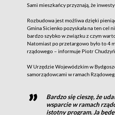
Sami mieszkańcy przyznają, że inwestyc
Rozbudowa jest możliwa dzięki pien
Gmina Sicienko pozyskała na ten cel ni
bardzo szybko w związku z czym wartoś
Natomiast po przetargowo było to 4 
rządowego – informuje Piotr Chudzyńs
W Urzędzie Wojewódzkim w Bydgoszc
samorządowcami w ramach Rządowego
Bardzo się cieszę, że ud
wsparcie w ramach rząd
istotny program. Ja będę