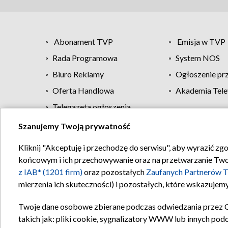
Abonament TVP
Emisja w TVP
Rada Programowa
System NOS
Biuro Reklamy
Ogłoszenie pr
Oferta Handlowa
Akademia Tele
Telegazeta ogłoszenia
Szanujemy Twoją prywatność
Regulamin TVP
Kliknij "Akceptuję i przechodzę do serwisu", aby wyrazić zg
końcowym i ich przechowywanie oraz na przetwarzanie Twoich
z IAB* (1201 firm)
oraz pozostałych
Zaufanych Partnerów T
mierzenia ich skuteczności) i pozostałych, które wskazujemy
Twoje dane osobowe zbierane podczas odwiedzania przez 
takich jak: pliki cookie, sygnalizatory WWW lub innych pod