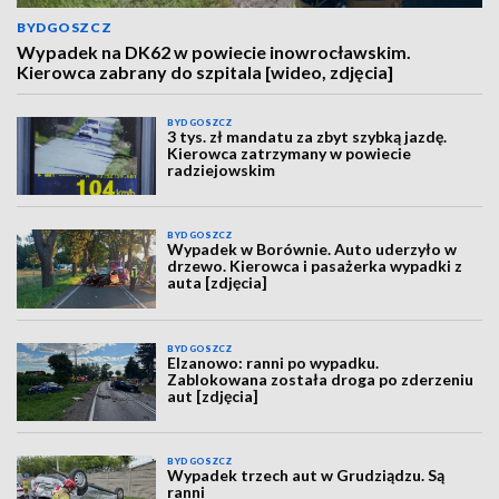
BYDGOSZCZ
Wypadek na DK62 w powiecie inowrocławskim.
Kierowca zabrany do szpitala [wideo, zdjęcia]
BYDGOSZCZ
3 tys. zł mandatu za zbyt szybką jazdę.
Kierowca zatrzymany w powiecie
radziejowskim
BYDGOSZCZ
Wypadek w Borównie. Auto uderzyło w
drzewo. Kierowca i pasażerka wypadki z
auta [zdjęcia]
BYDGOSZCZ
Elzanowo: ranni po wypadku.
Zablokowana została droga po zderzeniu
aut [zdjęcia]
BYDGOSZCZ
Wypadek trzech aut w Grudziądzu. Są
ranni