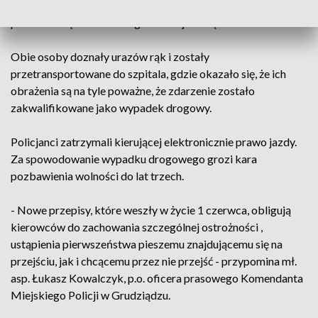
citroenem, nie zauważyła dwóch pieszych przechodzących
przez "zebrę" na ul. Małogroblowej. Potrąciła ich.
Obie osoby doznały urazów rąk i zostały
przetransportowane do szpitala, gdzie okazało się, że ich
obrażenia są na tyle poważne, że zdarzenie zostało
zakwalifikowane jako wypadek drogowy.
Policjanci zatrzymali kierującej elektronicznie prawo jazdy.
Za spowodowanie wypadku drogowego grozi kara
pozbawienia wolności do lat trzech.
- Nowe przepisy, które weszły w życie 1 czerwca, obligują
kierowców do zachowania szczególnej ostrożności ,
ustąpienia pierwszeństwa pieszemu znajdującemu się na
przejściu, jak i chcącemu przez nie przejść - przypomina mł.
asp. Łukasz Kowalczyk, p.o. oficera prasowego Komendanta
Miejskiego Policji w Grudziądzu.