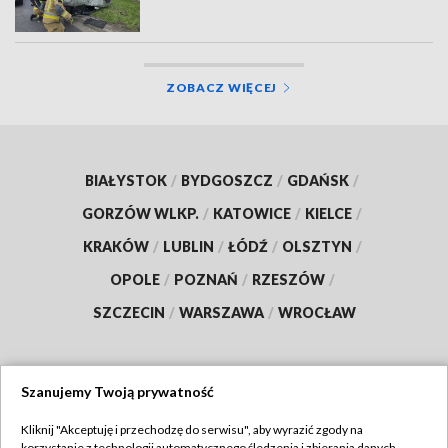
ZOBACZ WIĘCEJ
BIAŁYSTOK
/
BYDGOSZCZ
/
GDAŃSK
/
GORZÓW WLKP.
/
KATOWICE
/
KIELCE
/
KRAKÓW
/
LUBLIN
/
ŁÓDŹ
/
OLSZTYN
/
OPOLE
/
POZNAŃ
/
RZESZÓW
/
SZCZECIN
/
WARSZAWA
/
WROCŁAW
Szanujemy Twoją prywatność
Dołącz do nas:
Kliknij "Akceptuję i przechodzę do serwisu", aby wyrazić zgody na
korzystanie z technologii automatycznego śledzenia i zbierania danych,