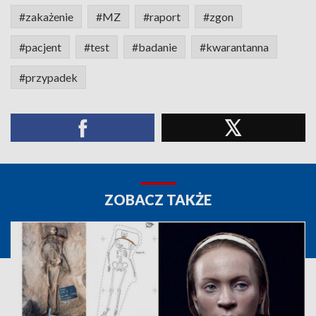
#zakażenie
#MZ
#raport
#zgon
#pacjent
#test
#badanie
#kwarantanna
#przypadek
ZOBACZ TAKŻE