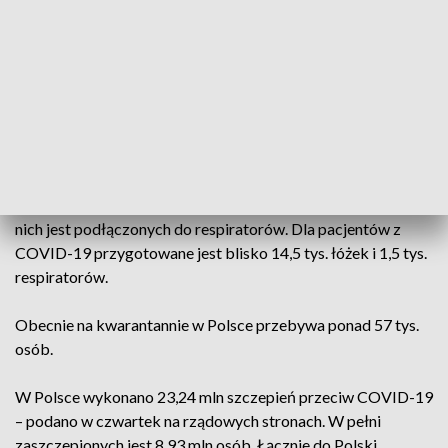
Ostatniej doby z powodu COVID-19 zmarły 22 osoby,
natomiast z powodu współistnienia COVID-19 z innymi
schorzeniami - 62. Razem to 84 zgony. Bilans ofiar pandemii
w Polsce to 74 447.
Resort podał też, że wyzdrowiało dotąd 2 647 095
zakażonych.
W szpitalach przebywa 2553 chorych z COVID-19; 364 z
nich jest podłączonych do respiratorów. Dla pacjentów z
COVID-19 przygotowane jest blisko 14,5 tys. łóżek i 1,5 tys.
respiratorów.
Obecnie na kwarantannie w Polsce przebywa ponad 57 tys.
osób.
W Polsce wykonano 23,24 mln szczepień przeciw COVID-19
– podano w czwartek na rządowych stronach. W pełni
zaszczepionych jest 8,93 mln osób. Łącznie do Polski