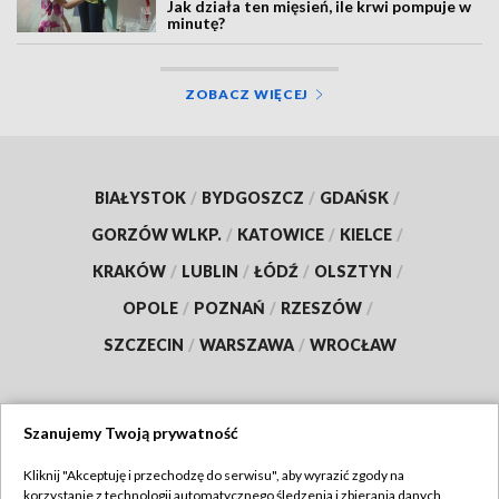
Jak działa ten mięsień, ile krwi pompuje w
minutę?
ZOBACZ WIĘCEJ
BIAŁYSTOK
/
BYDGOSZCZ
/
GDAŃSK
/
GORZÓW WLKP.
/
KATOWICE
/
KIELCE
/
KRAKÓW
/
LUBLIN
/
ŁÓDŹ
/
OLSZTYN
/
OPOLE
/
POZNAŃ
/
RZESZÓW
/
SZCZECIN
/
WARSZAWA
/
WROCŁAW
Szanujemy Twoją prywatność
Dołącz do nas:
Kliknij "Akceptuję i przechodzę do serwisu", aby wyrazić zgody na
korzystanie z technologii automatycznego śledzenia i zbierania danych,