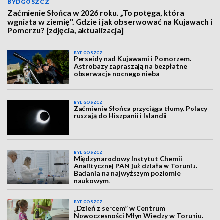
BYDGOSZCZ
Zaćmienie Słońca w 2026 roku. „To potęga, która
wgniata w ziemię". Gdzie i jak obserwować na Kujawach i
Pomorzu? [zdjęcia, aktualizacja]
BYDGOSZCZ
Perseidy nad Kujawami i Pomorzem.
Astrobazy zapraszają na bezpłatne
obserwacje nocnego nieba
BYDGOSZCZ
Zaćmienie Słońca przyciąga tłumy. Polacy
ruszają do Hiszpanii i Islandii
BYDGOSZCZ
Międzynarodowy Instytut Chemii
Analitycznej PAN już działa w Toruniu.
Badania na najwyższym poziomie
naukowym!
BYDGOSZCZ
„Dzień z sercem” w Centrum
Nowoczesności Młyn Wiedzy w Toruniu.