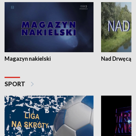
Magazyn nakielski
Nad Drwęcą
SPORT