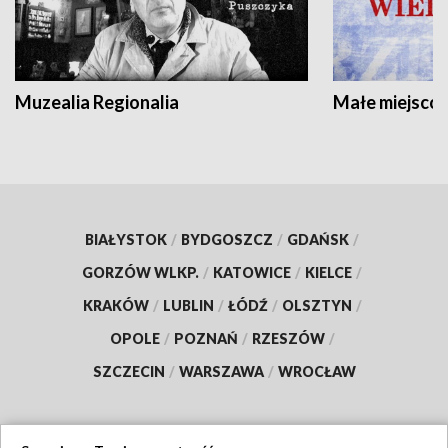
Muzealia Regionalia
Małe miejscow
BIAŁYSTOK
/
BYDGOSZCZ
/
GDAŃSK
/
GORZÓW WLKP.
/
KATOWICE
/
KIELCE
/
KRAKÓW
/
LUBLIN
/
ŁÓDŹ
/
OLSZTYN
/
OPOLE
/
POZNAŃ
/
RZESZÓW
/
SZCZECIN
/
WARSZAWA
/
WROCŁAW