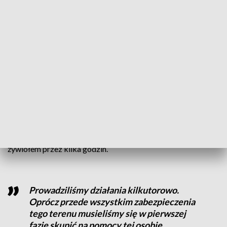
W piątek rodzina Baca przeżywała tragiczne chwile. W ich
domu doszło do wybuchu gazu. W mieszkaniu były wówczas
cztery osoby. - Pod wieczór, my z synem byliśmy u góry i w
pewnej chwili zaczęło wszystko lecieć. Okno, ściany
wszystkie z góry i słychać było taki dziwny dźwięk. Nie
wiedziałam co się dzieje, myślałam, że to dach jest słaby.
Może dach spada. I z synem szybko uciekliśmy z domu –
opowiada Barbara Baca, poszkodowana.
Jedna osoba z powodu ciężkich oparzeń została
przewieziona do szpitala w Gryficach. Strażacy walczyli z
żywiołem przez kilka godzin.
Prowadziliśmy działania kilkutorowo.
Oprócz przede wszystkim zabezpieczenia
tego terenu musieliśmy się w pierwszej
fazie skupić na pomocy tej osobie