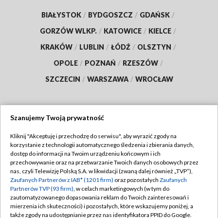
BIAŁYSTOK
/
BYDGOSZCZ
/
GDAŃSK
/
GORZÓW WLKP.
/
KATOWICE
/
KIELCE
/
KRAKÓW
/
LUBLIN
/
ŁÓDŹ
/
OLSZTYN
/
OPOLE
/
POZNAŃ
/
RZESZÓW
/
SZCZECIN
/
WARSZAWA
/
WROCŁAW
Szanujemy Twoją prywatność
Dołącz do nas:
Kliknij "Akceptuję i przechodzę do serwisu", aby wyrazić zgody na
korzystanie z technologii automatycznego śledzenia i zbierania danych,
TVP
dostęp do informacji na Twoim urządzeniu końcowym i ich
Abonament TVP
przechowywanie oraz na przetwarzanie Twoich danych osobowych przez
Regulamin TVP
nas, czyli Telewizję Polską S.A. w likwidacji (zwaną dalej również „TVP”),
Emisja w TVP
Polityka prywatności
Zaufanych Partnerów z IAB* (1201 firm)
oraz pozostałych
Zaufanych
Partnerów TVP (93 firm)
, w celach marketingowych (w tym do
Centrum informacji TVP
Moje zgody
zautomatyzowanego dopasowania reklam do Twoich zainteresowań i
mierzenia ich skuteczności) i pozostałych, które wskazujemy poniżej, a
Naziemna Telewizja Cyfrowa
Pomoc
także zgody na udostępnianie przez nas identyfikatora PPID do Google.