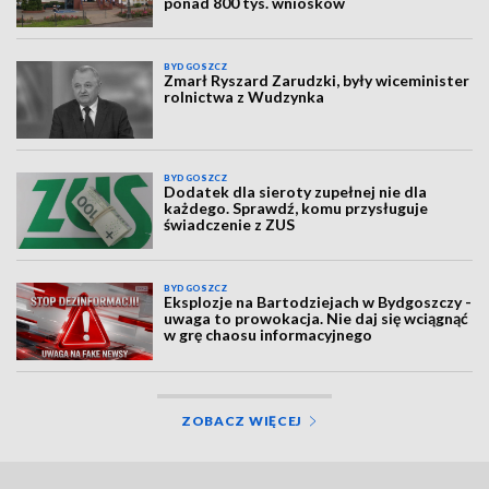
ponad 800 tys. wniosków
BYDGOSZCZ
Zmarł Ryszard Zarudzki, były wiceminister
rolnictwa z Wudzynka
BYDGOSZCZ
Dodatek dla sieroty zupełnej nie dla
każdego. Sprawdź, komu przysługuje
świadczenie z ZUS
BYDGOSZCZ
Eksplozje na Bartodziejach w Bydgoszczy -
uwaga to prowokacja. Nie daj się wciągnąć
w grę chaosu informacyjnego
ZOBACZ WIĘCEJ